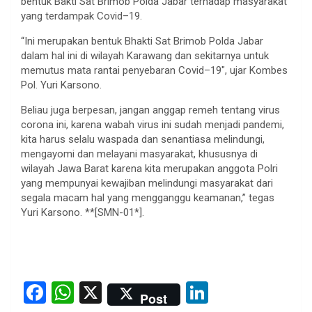
bentuk Bakti Sat Brimob Polda Jabar terhadap masyarakat
yang terdampak Covid–19.
“Ini merupakan bentuk Bhakti Sat Brimob Polda Jabar
dalam hal ini di wilayah Karawang dan sekitarnya untuk
memutus mata rantai penyebaran Covid–19″, ujar Kombes
Pol. Yuri Karsono.
Beliau juga berpesan, jangan anggap remeh tentang virus
corona ini, karena wabah virus ini sudah menjadi pandemi,
kita harus selalu waspada dan senantiasa melindungi,
mengayomi dan melayani masyarakat, khususnya di
wilayah Jawa Barat karena kita merupakan anggota Polri
yang mempunyai kewajiban melindungi masyarakat dari
segala macam hal yang mengganggu keamanan,” tegas
Yuri Karsono. **[SMN-01*].
F
W
X
Li
Post