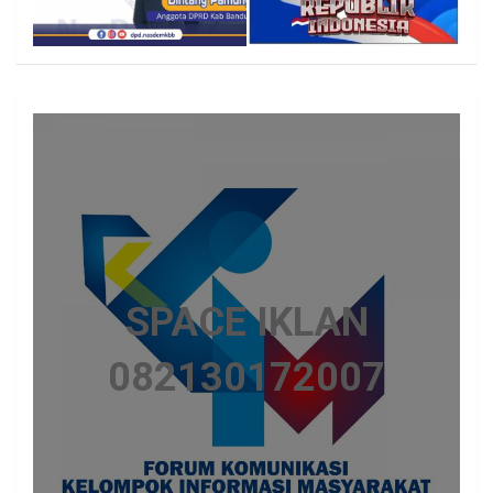
SPACE IKLAN
082130172007