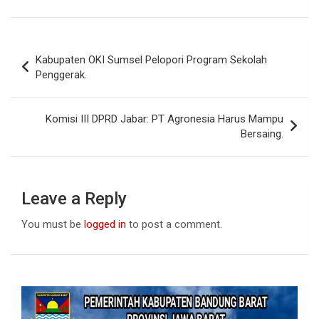
a
h
n
ce
at
ke
b
s
dI
Post
Kabupaten OKI Sumsel Pelopori Program Sekolah
o
A
n
navigation
Penggerak.
o
p
k
p
Komisi III DPRD Jabar: PT Agronesia Harus Mampu
Bersaing.
Leave a Reply
You must be
logged in
to post a comment.