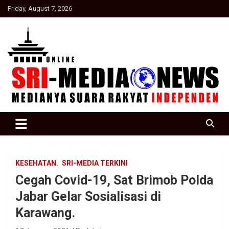
Skip
Friday, August 7, 2026
to
content
Suara Rakyat Indonesia
SRI Media news
KESEHATAN.
SRI-MEDIA TERKINI
Cegah Covid-19, Sat Brimob Polda
Jabar Gelar Sosialisasi di
Karawang.