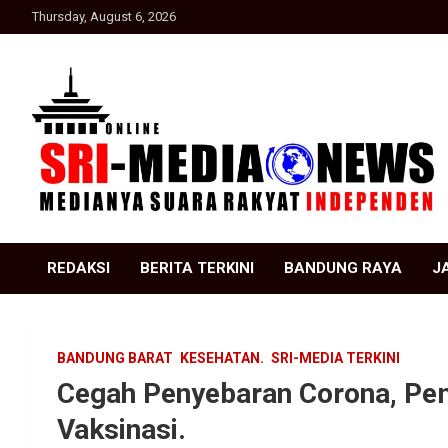
Skip
Thursday, August 6, 2026
to
content
Suara Rakyat Indonesia
SRI Media news
REDAKSI
BERITA TERKINI
BANDUNG RAYA
J
BANDUNG BARAT
KESEHATAN.
SRI-MEDIA TERKINI
Cegah Penyebaran Corona, Pe
Vaksinasi.