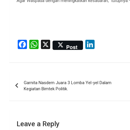
Agar Waspada dengan meningkatkan kesadaran,” tutupnya.
F
W
X
Li
Post
a
h
n
ce
at
ke
b
s
dI
Post
o
A
n
Garnita Nasdem Juara 3 Lomba Yel-yel Dalam
navigation
o
p
Kegiatan Bimtek Politik.
k
p
Leave a Reply