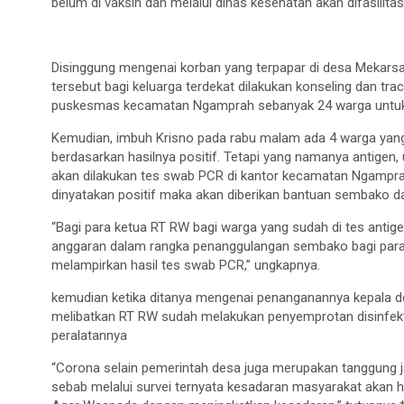
belum di vaksin dan melalui dinas kesehatan akan difasilitas
Disinggung mengenai korban yang terpapar di desa Mekarsa
tersebut bagi keluarga terdekat dilakukan konseling dan trac
puskesmas kecamatan Ngamprah sebanyak 24 warga untuk
Kemudian, imbuh Krisno pada rabu malam ada 4 warga yang 
berdasarkan hasilnya positif. Tetapi yang namanya antigen,
akan dilakukan tes swab PCR di kantor kecamatan Ngampra
dinyatakan positif maka akan diberikan bantuan sembako da
“Bagi para ketua RT RW bagi warga yang sudah di tes antige
anggaran dalam rangka penanggulangan sembako bagi para
melampirkan hasil tes swab PCR,” ungkapnya.
kemudian ketika ditanya mengenai penanganannya kepala d
melibatkan RT RW sudah melakukan penyemprotan disinfek
peralatannya
“Corona selain pemerintah desa juga merupakan tanggung
sebab melalui survei ternyata kesadaran masyarakat akan h