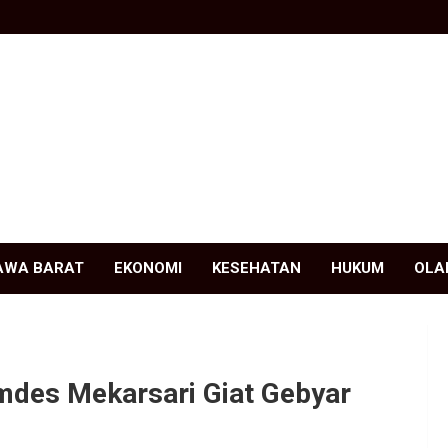
AWA BARAT
EKONOMI
KESEHATAN
HUKUM
OLA
mdes Mekarsari Giat Gebyar