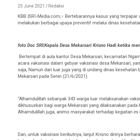
25 June 2021
Redaksi
KBB |SRI-Media.com,– Bertebarannya kasus yang terpapar 
melakukan berbagai upaya preventif melalui dinas kesehat
foto Doc SRI|Kepala Desa Mekarsari Krisno Hadi ketika m
Bertempat di aula kantor Desa Mekarsari, kecamatan Ngam
acara vaksinasi dalam gebyar vaksinasi desa Mekarsari, y
saja, Namun dari luar juga yang di undang dinas kesehatan 
Mekarsari pada Senin (21/6/2021).
“Alhamdulillah sebanyak 343 warga luar melaksanakan vaksi
dikhususkan bagi warga Mekarsari yang dilaksanakan pada K
Alhamdulillah juga, animo masyarakat terhadap kegiatan ini 
Dan, untuk vaksinasi berikutnya, lanjut Krisno dirinya ber