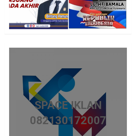
SPACE IKLAN
082130172007