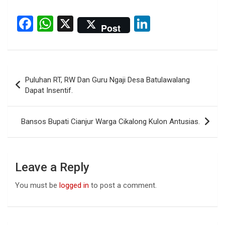
F
W
X
Li
Post
a
h
n
ce
at
ke
b
s
dI
Post
Puluhan RT, RW Dan Guru Ngaji Desa Batulawalang
o
A
n
navigation
Dapat Insentif.
o
p
k
p
Bansos Bupati Cianjur Warga Cikalong Kulon Antusias.
Leave a Reply
You must be
logged in
to post a comment.