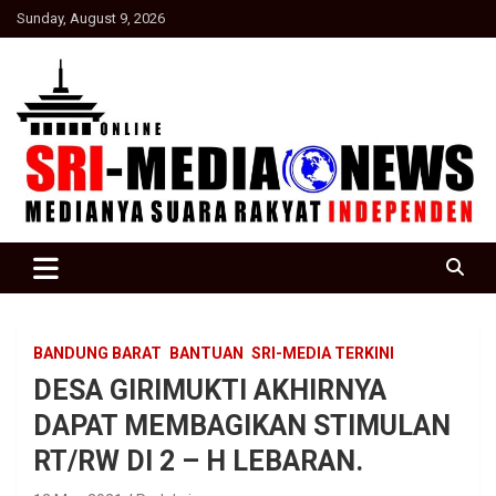
Skip
Sunday, August 9, 2026
to
content
Suara Rakyat Indonesia
SRI Media news
BANDUNG BARAT
BANTUAN
SRI-MEDIA TERKINI
DESA GIRIMUKTI AKHIRNYA
DAPAT MEMBAGIKAN STIMULAN
RT/RW DI 2 – H LEBARAN.