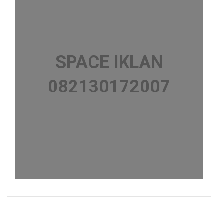
SPACE IKLAN
082130172007