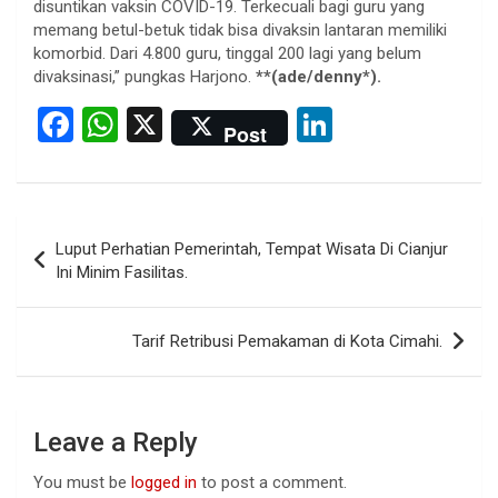
disuntikan vaksin COVID-19. Terkecuali bagi guru yang
memang betul-betuk tidak bisa divaksin lantaran memiliki
komorbid. Dari 4.800 guru, tinggal 200 lagi yang belum
divaksinasi,” pungkas Harjono.
**(ade/denny*).
F
W
X
Li
Post
a
h
n
ce
at
ke
b
s
dI
Post
Luput Perhatian Pemerintah, Tempat Wisata Di Cianjur
o
A
n
navigation
Ini Minim Fasilitas.
o
p
k
p
Tarif Retribusi Pemakaman di Kota Cimahi.
Leave a Reply
You must be
logged in
to post a comment.