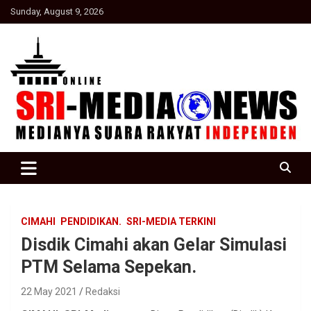
Skip
Sunday, August 9, 2026
to
content
Suara Rakyat Indonesia
SRI Media news
CIMAHI
PENDIDIKAN.
SRI-MEDIA TERKINI
Disdik Cimahi akan Gelar Simulasi
PTM Selama Sepekan.
22 May 2021
Redaksi