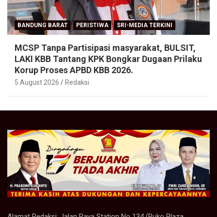
BANDUNG BARAT
PERISTIWA
SRI-MEDIA TERKINI
MCSP Tanpa Partisipasi masyarakat, BULSIT,
LAKI KBB Tantang KPK Bongkar Dugaan Prilaku
Korup Proses APBD KBB 2026.
5 August 2026
Redaksi
Alamat Redaksi: Jalan Raya Station No 134 (Ruko Plaza