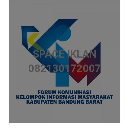
SPACE IKLAN
082130172007