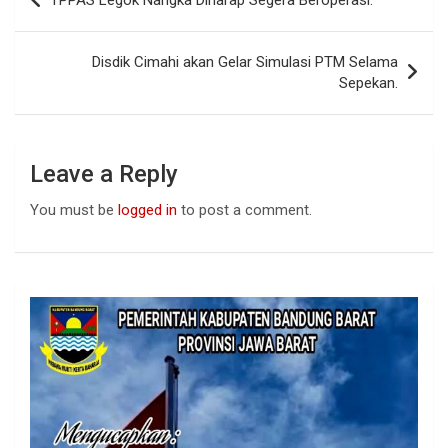
TPPAS Legok Nangka Diharap Segera Beroperasi.
o
A
n
navigation
o
p
Disdik Cimahi akan Gelar Simulasi PTM Selama
k
p
Sepekan.
Leave a Reply
You must be
logged in
to post a comment.