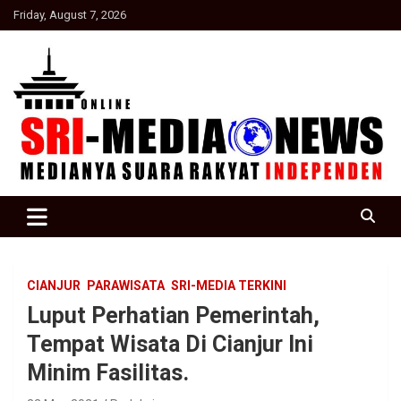
Skip
Friday, August 7, 2026
to
content
Suara Rakyat Indonesia
SRI Media news
CIANJUR
PARAWISATA
SRI-MEDIA TERKINI
Luput Perhatian Pemerintah,
Tempat Wisata Di Cianjur Ini
Minim Fasilitas.