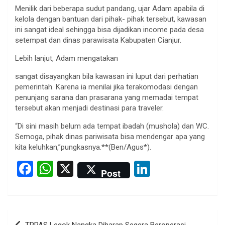
Menilik dari beberapa sudut pandang, ujar Adam apabila di
kelola dengan bantuan dari pihak- pihak tersebut, kawasan
ini sangat ideal sehingga bisa dijadikan income pada desa
setempat dan dinas parawisata Kabupaten Cianjur.
Lebih lanjut, Adam mengatakan
sangat disayangkan bila kawasan ini luput dari perhatian
pemerintah. Karena ia menilai jika terakomodasi dengan
penunjang sarana dan prasarana yang memadai tempat
tersebut akan menjadi destinasi para traveler.
“Di sini masih belum ada tempat ibadah (mushola) dan WC.
Semoga, pihak dinas pariwisata bisa mendengar apa yang
kita keluhkan,”pungkasnya.**(Ben/Agus*).
F
W
X
Li
Post
a
h
n
ce
at
ke
b
s
dI
Post