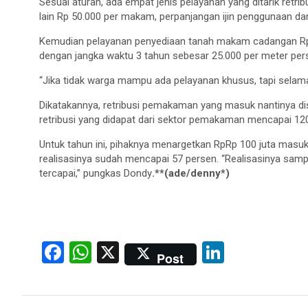
Sesuai aturan, ada empat jenis pelayanan yang ditarik ret
lain Rp 50.000 per makam, perpanjangan ijin penggunaan d
Kemudian pelayanan penyediaan tanah makam cadangan Rp
dengan jangka waktu 3 tahun sebesar 25.000 per meter pers
“Jika tidak warga mampu ada pelayanan khusus, tapi selama
Dikatakannya, retribusi pemakaman yang masuk nantinya dis
retribusi yang didapat dari sektor pemakaman mencapai 120 
Untuk tahun ini, pihaknya menargetkan RpRp 100 juta masuk
realisasinya sudah mencapai 57 persen. “Realisasinya sampa
tercapai,” pungkas Dondy
.**(ade/denny*)
F
W
X
Li
Post
a
h
n
ce
at
ke