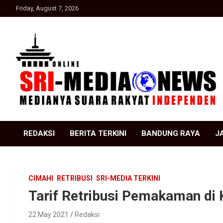
Skip
Friday, August 7, 2026
to
content
Suara Rakyat Indonesia
SRI Media news
REDAKSI
BERITA TERKINI
BANDUNG RAYA
J
CIMAHI
RETRIBUSI
SRI-MEDIA TERKINI
Tarif Retribusi Pemakaman di 
22 May 2021
Redaksi