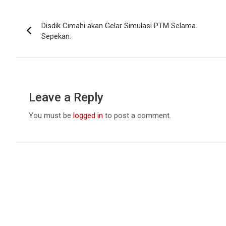
b
s
dI
Post
o
A
n
Disdik Cimahi akan Gelar Simulasi PTM Selama
navigation
o
p
Sepekan.
k
p
Leave a Reply
You must be
logged in
to post a comment.