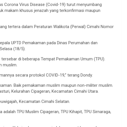
 Corona Virus Disease (Covid-19) turut menyumbang
ntuk makam khusus jenazah yang terkonfirmasi maupun
ang tertera dalam Peraturan Walikota (Perwal) Cimahi Nomor
ta Kepala UPTD Pemakaman pada Dinas Perumahan dan
elasa (18/5).
 tersebar di beberapa Tempat Pemakaman Umum (TPU).
n muslim.
annya secara protokol COVID-19,” terang Dondy.
akaman. Baik pemakaman muslim maupun non-militer muslim.
sturi, Kelurahan Cipageran, Kecamatan Cimahi Utara.
uwigajah, Kecamatan Cimahi Selatan.
a adalah TPU Muslim Cipageran, TPU Kihapit, TPU Sirnaraga,