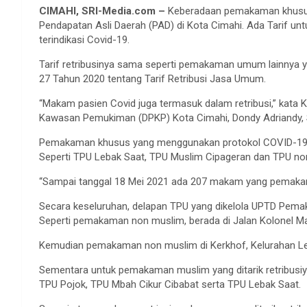
CIMAHI, SRI-Media.com –
Keberadaan pemakaman khusus
Pendapatan Asli Daerah (PAD) di Kota Cimahi. Ada Tarif u
terindikasi Covid-19.
Tarif retribusinya sama seperti pemakaman umum lainnya y
27 Tahun 2020 tentang Tarif Retribusi Jasa Umum.
“Makam pasien Covid juga termasuk dalam retribusi,” ka
Kawasan Pemukiman (DPKP) Kota Cimahi, Dondy Adriandy, S
Pemakaman khusus yang menggunakan protokol COVID-19
Seperti TPU Lebak Saat, TPU Muslim Cipageran dan TPU no
“Sampai tanggal 18 Mei 2021 ada 207 makam yang pemakam
Secara keseluruhan, delapan TPU yang dikelola UPTD Pem
Seperti pemakaman non muslim, berada di Jalan Kolonel Ma
Kemudian pemakaman non muslim di Kerkhof, Kelurahan Le
Sementara untuk pemakaman muslim yang ditarik retribusiy
TPU Pojok, TPU Mbah Cikur Cibabat serta TPU Lebak Saat.