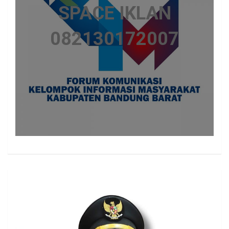
SPACE IKLAN
082130172007