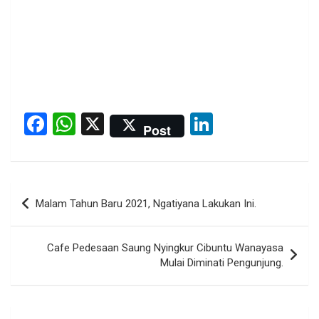
F
W
X
Li
Post
a
h
n
ce
at
ke
b
s
dI
Post
Malam Tahun Baru 2021, Ngatiyana Lakukan Ini.
o
A
n
navigation
o
p
Cafe Pedesaan Saung Nyingkur Cibuntu Wanayasa
k
p
Mulai Diminati Pengunjung.