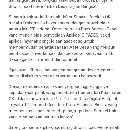
dari tingkat desa,” Ungkap Wakil Bupati OKI, H. M. Dja’far
Shodiq. saat meresmikan Desa Digital Bangsal,
Secara kolaboratif, tambah Ja’far Shadiq. Pemkab OKI
melalui Diskominfo bekerjasama dengan stakeholder
antara lain PT. Indosat Ooredoo serta Bank Sumsel Babel
yang menginisiasi penyediaan Aplikasi SIPADES, yakni
aplikasi layanan pengelolaan aset desa untuk
mempermudah penatausahaan Aset Desa yang meliputi
pembukuan, inventarisasi dan pelaporan kekayaan milik
Desa agar tertib, efektif dan optimal.
Dijelaskan, Shodiq. bahwa pembangunan desa memang
harus dilakukan secara bersama atau kolaboratif.
“Saya, memberikan apresiasi yang setinggi-tingginya
kepada pihak-pihak yang membantu Pemerintah Kabupaten
OKI dalam mewujudkan Pilot Project Desa Digital Bangsal
ini yaitu, PT. Indosat Ooredoo, Divisi Bisnis to Bisnis, yang
memberikan akses internet gratis, juga Bank Sumsel Babel
yang memberikan bantuan laptop”
Sinergitas semua pihak, sambung Shodiq. baik Pemerintah,