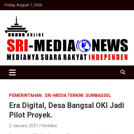
Skip
Friday, August 7, 2026
to
content
Suara Rakyat Indonesia
SRI Media news
PEMERINTAHAN.
SRI-MEDIA TERKINI
SUMBAGSEL
Era Digital, Desa Bangsal OKI Jadi
Pilot Proyek.
2 January 2021
Redaksi