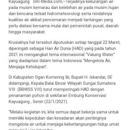
Kayuagung SRI-Media.com,–Terjadinya kekurangan air
pada musim kemarau dan kelebihan air pada musim hujan
dan bencana terkait hidrometeorologi serta rendahnya
kualitas air akibat pencemaran menjadi tantangan yang
perlu diatasi bersama mulai dari pemerintah pusat, daerah
hingga masyarakat.
Krusialnya hal tersebut diputuskan setiap tanggal 22 Maret,
diperingati sebagai Hari Air Dunia (HAD) yang pada tahun
2021 ini mengangkat tema internasional “Valuing Water”
yang diadaptasi dalam tema Indonesia “Mengelola Air,
Menjaga Kehidupan”.
Di Kabupaten Ogan Komering Ilir, Bupati H. Iskandar, SE
didampingi, Kepala Balai Besar Wilayah Sungai Sumatera
VIII (BBWSS VIII) turut memperingati HAD dengan
penanaman pohon di sekitaran Embung Konservasi
Kayuagung , Senin (22/1/2021).
“Melalui kegiatan ini, kita semua dapat bekerja sama untuk
memiliki kepedulian dan kesadaran akan pentingnya
mengelola air untuk menjaga keberlangsungan hidup umat