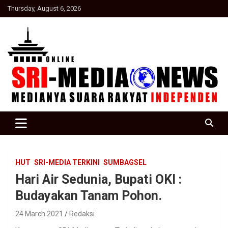
Skip
Thursday, August 6, 2026
to
content
Suara Rakyat Indonesia
SRI Media news
HUT
SRI-MEDIA TERKINI
SUMBAGSEL
Hari Air Sedunia, Bupati OKI :
Budayakan Tanam Pohon.
24 March 2021
Redaksi