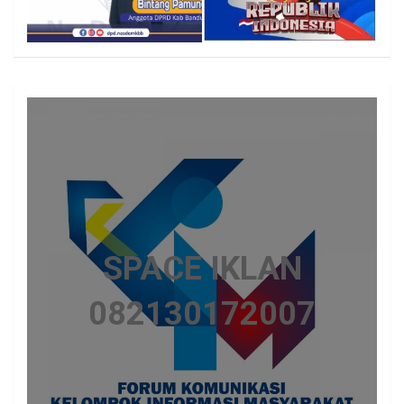
SPACE IKLAN
082130172007