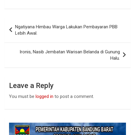
a
h
n
ce
at
ke
b
s
dI
Post
Ngatiyana Himbau Warga Lakukan Pembayaran PBB
o
A
n
navigation
Lebih Awal.
o
p
k
p
Ironis, Nasib Jembatan Warisan Belanda di Gunung
Halu.
Leave a Reply
You must be
logged in
to post a comment.