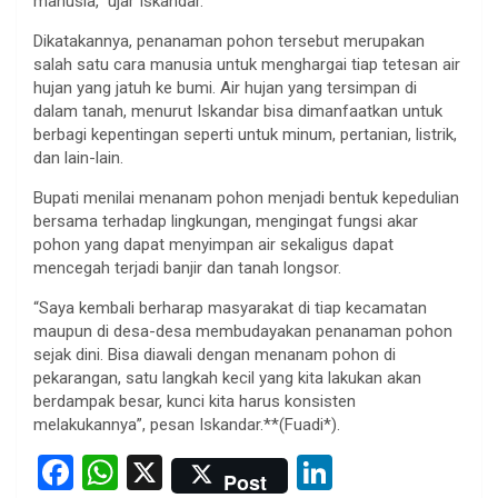
manusia,” ujar Iskandar.
Dikatakannya, penanaman pohon tersebut merupakan
salah satu cara manusia untuk menghargai tiap tetesan air
hujan yang jatuh ke bumi. Air hujan yang tersimpan di
dalam tanah, menurut Iskandar bisa dimanfaatkan untuk
berbagi kepentingan seperti untuk minum, pertanian, listrik,
dan lain-lain.
Bupati menilai menanam pohon menjadi bentuk kepedulian
bersama terhadap lingkungan, mengingat fungsi akar
pohon yang dapat menyimpan air sekaligus dapat
mencegah terjadi banjir dan tanah longsor.
“Saya kembali berharap masyarakat di tiap kecamatan
maupun di desa-desa membudayakan penanaman pohon
sejak dini. Bisa diawali dengan menanam pohon di
pekarangan, satu langkah kecil yang kita lakukan akan
berdampak besar, kunci kita harus konsisten
melakukannya”, pesan Iskandar.**(Fuadi*).
F
W
X
Li
Post