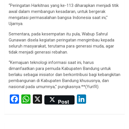
“Peringatan Harkitnas yang ke-113 diharapkan menjadi titik
awal dalam membangun kesadaran, untuk bergerak
mengatasi permasalahan bangsa Indonesia saat ini,”
Ujarnya.
Sementara, pada kesempatan itu pula, Wabup Sahrul
Gunawan disela kegiatan peringatan mengimbau kepada
seluruh masyarakat, terutama para generasi muda, agar
tidak menjadi generasi rebahan.
“Kemajuan teknologi informasi saat ini, harus
dimanfaatkan para pemuda Kabupaten Bandung untuk
berlaku sebagai inisiator dan berkontribusi bagi kebangkitan
pembangunan di Kabupaten Bandung khususnya, dan
nasional pada umumnya,” pungkasnya.**(Yun’R).
F
W
X
Li
Post
a
h
n
ce
at
ke
b
s
dI
Post