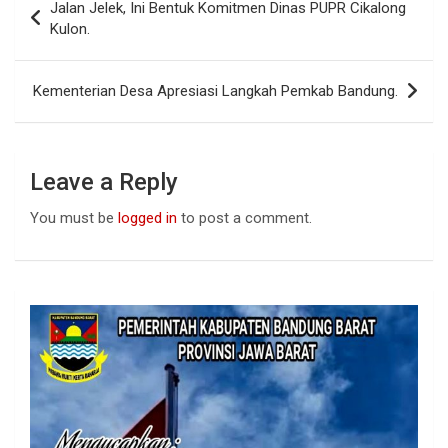
Jalan Jelek, Ini Bentuk Komitmen Dinas PUPR Cikalong
o
A
n
navigation
Kulon.
o
p
k
p
Kementerian Desa Apresiasi Langkah Pemkab Bandung.
Leave a Reply
You must be
logged in
to post a comment.