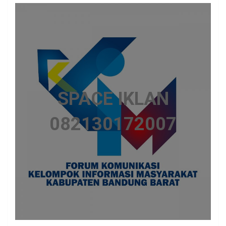
SPACE IKLAN
082130172007