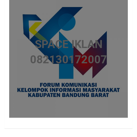
SPACE IKLAN
082130172007