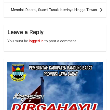
o
p
k
p
Menolak Dicerai, Suami Tusuk Isterinya Hingga Tewas.
Leave a Reply
You must be
logged in
to post a comment.