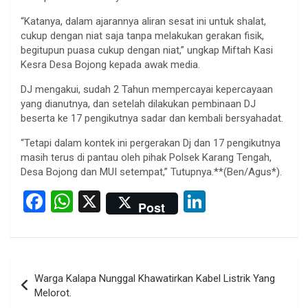
“Katanya, dalam ajarannya aliran sesat ini untuk shalat,
cukup dengan niat saja tanpa melakukan gerakan fisik,
begitupun puasa cukup dengan niat,” ungkap Miftah Kasi
Kesra Desa Bojong kepada awak media.
DJ mengakui, sudah 2 Tahun mempercayai kepercayaan
yang dianutnya, dan setelah dilakukan pembinaan DJ
beserta ke 17 pengikutnya sadar dan kembali bersyahadat.
“Tetapi dalam kontek ini pergerakan Dj dan 17 pengikutnya
masih terus di pantau oleh pihak Polsek Karang Tengah,
Desa Bojong dan MUI setempat,” Tutupnya.**(Ben/Agus*).
F
W
X
Li
Post
a
h
n
ce
at
ke
b
s
dI
Post
Warga Kalapa Nunggal Khawatirkan Kabel Listrik Yang
o
A
n
navigation
Melorot.