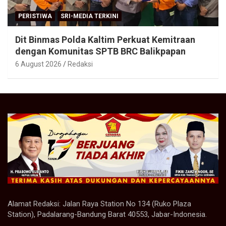
PERISTIWA
SRI-MEDIA TERKINI
Dit Binmas Polda Kaltim Perkuat Kemitraan
dengan Komunitas SPTB BRC Balikpapan
6 August 2026
Redaksi
Alamat Redaksi: Jalan Raya Station No 134 (Ruko Plaza
Station), Padalarang-Bandung Barat 40553, Jabar-Indonesia.