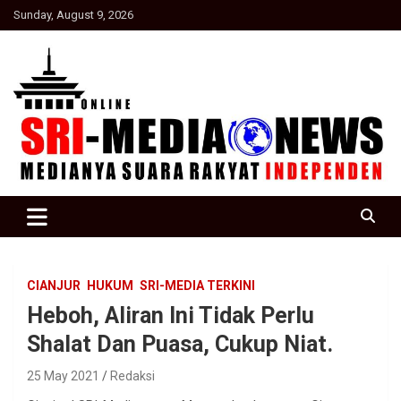
Skip
Sunday, August 9, 2026
to
content
Suara Rakyat Indonesia
SRI Media news
CIANJUR
HUKUM
SRI-MEDIA TERKINI
Heboh, Aliran Ini Tidak Perlu
Shalat Dan Puasa, Cukup Niat.
25 May 2021
Redaksi