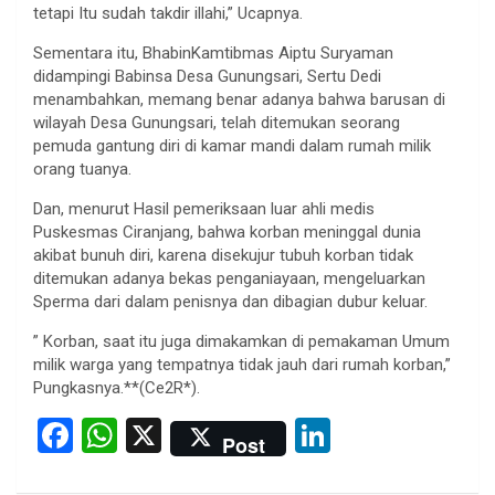
tetapi Itu sudah takdir illahi,” Ucapnya.
Sementara itu, BhabinKamtibmas Aiptu Suryaman
didampingi Babinsa Desa Gunungsari, Sertu Dedi
menambahkan, memang benar adanya bahwa barusan di
wilayah Desa Gunungsari, telah ditemukan seorang
pemuda gantung diri di kamar mandi dalam rumah milik
orang tuanya.
Dan, menurut Hasil pemeriksaan luar ahli medis
Puskesmas Ciranjang, bahwa korban meninggal dunia
akibat bunuh diri, karena disekujur tubuh korban tidak
ditemukan adanya bekas penganiayaan, mengeluarkan
Sperma dari dalam penisnya dan dibagian dubur keluar.
” Korban, saat itu juga dimakamkan di pemakaman Umum
milik warga yang tempatnya tidak jauh dari rumah korban,”
Pungkasnya.**(Ce2R*).
F
W
X
Li
Post
a
h
n