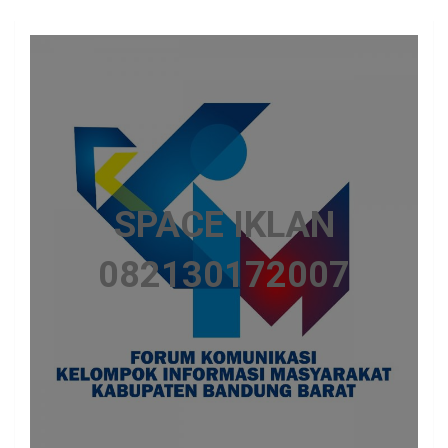
SPACE IKLAN
082130172007