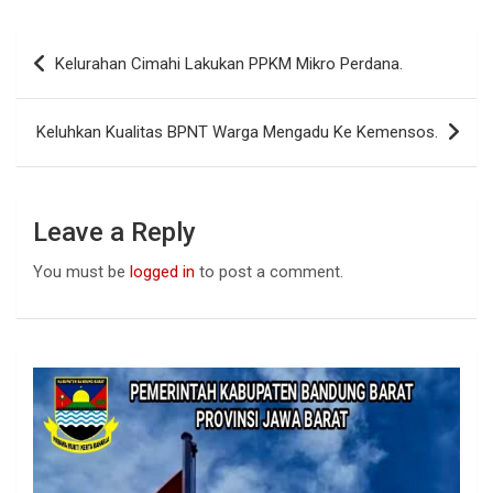
ce
at
ke
b
s
dI
Post
Kelurahan Cimahi Lakukan PPKM Mikro Perdana.
o
A
n
navigation
o
p
Keluhkan Kualitas BPNT Warga Mengadu Ke Kemensos.
k
p
Leave a Reply
You must be
logged in
to post a comment.