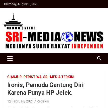
Skip
Thursday, August 6, 2026
to
content
Suara Rakyat Indonesia
SRI Media news
CIANJUR
PERISTIWA
SRI-MEDIA TERKINI
Ironis, Pemuda Gantung Diri
Karena Punya HP Jelek.
12 February 2021
Redaksi