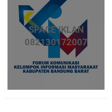
SPACE IKLAN
082130172007