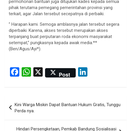
permohonan bantuan juga ditujukan kades kepada semua
pihak terutama pemegang pemerintahan provinsi yang
terkait, agar Jalan tersebut secepatnya di perbaiki.
” Harapan kami. Semoga amblasnya jalan tersebut segera
diperbaiki. Karena, akses tersebut merupakan akses
terpanjang buat perputaran roda ekonomi masyarakat
setempat,” pungkasnya kepada awak media.**
(Ben/Agus/Ayi*).
F
W
X
Li
Post
a
h
n
ce
at
ke
b
s
dI
Post
Kini Warga Miskin Dapat Bantuan Hukum Gratis, Tunggu
o
A
n
navigation
Perda nya.
o
p
k
p
Hindari Persengketaan, Pemkab Bandung Sosialisasi