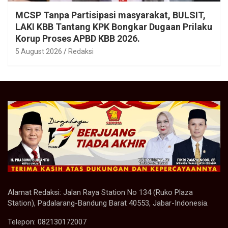
MCSP Tanpa Partisipasi masyarakat, BULSIT,
LAKI KBB Tantang KPK Bongkar Dugaan Prilaku
Korup Proses APBD KBB 2026.
5 August 2026
Redaksi
Alamat Redaksi: Jalan Raya Station No 134 (Ruko Plaza
Station), Padalarang-Bandung Barat 40553, Jabar-Indonesia.
Telepon: 082130172007