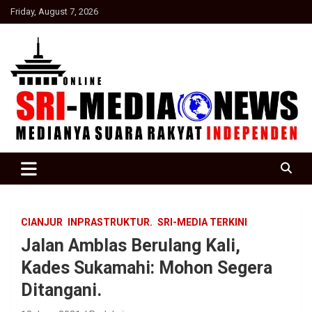
Skip
Friday, August 7, 2026
to
content
Suara Rakyat Indonesia
SRI Media news
CIANJUR
INPRASTRUKTUR.
SRI-MEDIA TERKINI
Jalan Amblas Berulang Kali,
Kades Sukamahi: Mohon Segera
Ditangani.