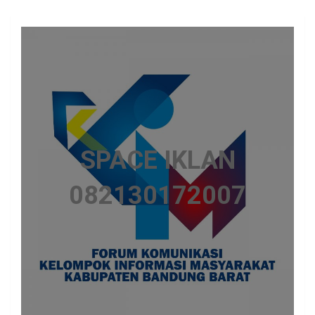
SPACE IKLAN
082130172007