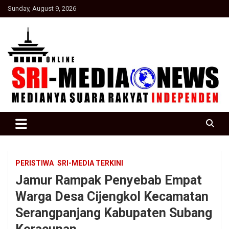
Skip
Sunday, August 9, 2026
to
content
Suara Rakyat Indonesia
SRI Media news
PERISTIWA
SRI-MEDIA TERKINI
Jamur Rampak Penyebab Empat
Warga Desa Cijengkol Kecamatan
Serangpanjang Kabupaten Subang