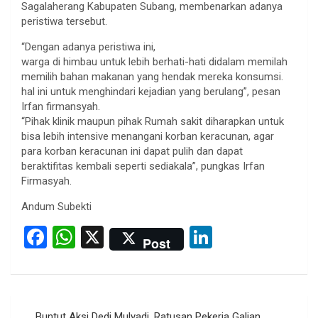
Sagalaherang Kabupaten Subang, membenarkan adanya
peristiwa tersebut.
“Dengan adanya peristiwa ini,
warga di himbau untuk lebih berhati-hati didalam memilah
memilih bahan makanan yang hendak mereka konsumsi.
hal ini untuk menghindari kejadian yang berulang”, pesan
Irfan firmansyah.
“Pihak klinik maupun pihak Rumah sakit diharapkan untuk
bisa lebih intensive menangani korban keracunan, agar
para korban keracunan ini dapat pulih dan dapat
beraktifitas kembali seperti sediakala”, pungkas Irfan
Firmasyah.
Andum Subekti
F
W
X
Li
Post
a
h
n
ce
at
ke
b
s
dI
Post
Buntut Aksi Dedi Mulyadi, Ratusan Pekerja Galian