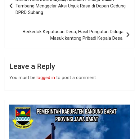
o
A
n
navigation
Tambang Menggelar Aksi Unjuk Rasa di Depan Gedung
o
p
DPRD Subang
k
p
Berkedok Keputusan Desa, Hasil Pungutan Diduga
Masuk kantong Pribadi Kepala Desa.
Leave a Reply
You must be
logged in
to post a comment.