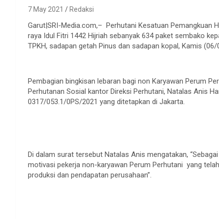
7 May 2021
Redaksi
Garut|SRI-Media.com,– Perhutani Kesatuan Pemangkuan Hu
raya Idul Fitri 1442 Hijriah sebanyak 634 paket sembako ke
TPKH, sadapan getah Pinus dan sadapan kopal, Kamis (06/
Pembagian bingkisan lebaran bagi non Karyawan Perum Perh
Perhutanan Sosial kantor Direksi Perhutani, Natalas Anis Ha
0317/053.1/0PS/2021 yang ditetapkan di Jakarta.
Di dalam surat tersebut Natalas Anis mengatakan, “Sebagai
motivasi pekerja non-karyawan Perum Perhutani yang tela
produksi dan pendapatan perusahaan”.