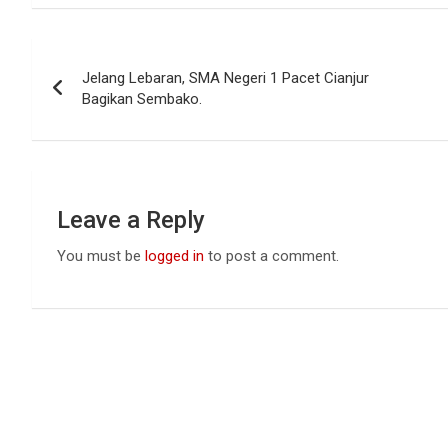
ce
at
ke
b
s
dI
Post
o
A
n
Jelang Lebaran, SMA Negeri 1 Pacet Cianjur
navigation
o
p
Bagikan Sembako.
k
p
Leave a Reply
You must be
logged in
to post a comment.