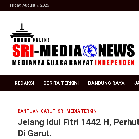
Skip
Friday, August 7, 2026
to
content
Suara Rakyat Indonesia
SRI Media news
REDAKSI
BERITA TERKINI
BANDUNG RAYA
J
BANTUAN
GARUT
SRI-MEDIA TERKINI
Jelang Idul Fitri 1442 H, Perh
Di Garut.