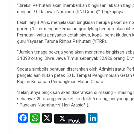
“Direksi Perhutani akan memberikan bingkisan lebaran bagi
dengan PT. Rajawali Nursindo (RNI Group)”. Ungkapnya.
Lebih lanjut Anis, menjelaskan bingkisan berupa paket semba
goreng 1 liter dengan kemasan goodybag berlogo akan dibe
Perhutani yaitu penyadap getah pinus, kopal, pemetik daun ka
guru Yayasan Taruna Rimba Perhutani (YTRP).
“Jumlah tenaga pekerja yang akan menerima bingkisan seb
34.398 orang, Divre Jawa Timur sebanyak 32.926 orang, Div
Secara simbolis bantuan diserahkan oleh Administratur Per
pengelolaan hutan petak 50 k, Tempat Pengumpulan Getah
Bagian Kesatuan Pemangkuan Hutan Cibatu.
“selanjutnya bingkisan akan diserahkan di masing – masing
sebanyak 20 orang per paket, kru tpkh 5 orang, penyadap 
” Pungkas Nugraha.**( Heri Arasid* ).
F
W
X
Li
Post
a
h
n