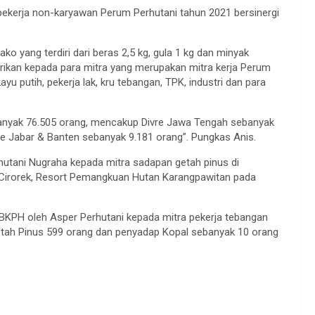
 pekerja non-karyawan Perum Perhutani tahun 2021 bersinergi
ko yang terdiri dari beras 2,5 kg, gula 1 kg dan minyak
rikan kepada para mitra yang merupakan mitra kerja Perum
yu putih, pekerja lak, kru tebangan, TPK, industri dan para
anyak 76.505 orang, mencakup Divre Jawa Tengah sebanyak
re Jabar & Banten sebanyak 9.181 orang”. Pungkas Anis.
hutani Nugraha kepada mitra sadapan getah pinus di
 Cirorek, Resort Pemangkuan Hutan Karangpawitan pada
 BKPH oleh Asper Perhutani kepada mitra pekerja tebangan
getah Pinus 599 orang dan penyadap Kopal sebanyak 10 orang