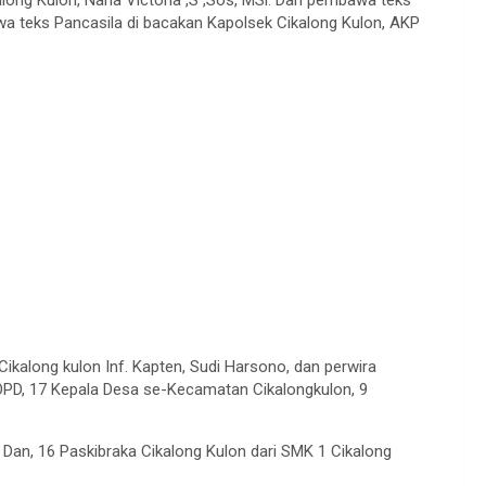
long Kulon, Nana Victoria ,S ,Sos, MSi. Dan pembawa teks
wa teks Pancasila di bacakan Kapolsek Cikalong Kulon, AKP
kalong kulon Inf. Kapten, Sudi Harsono, dan perwira
16 OPD, 17 Kepala Desa se-Kecamatan Cikalongkulon, 9
 Dan, 16 Paskibraka Cikalong Kulon dari SMK 1 Cikalong