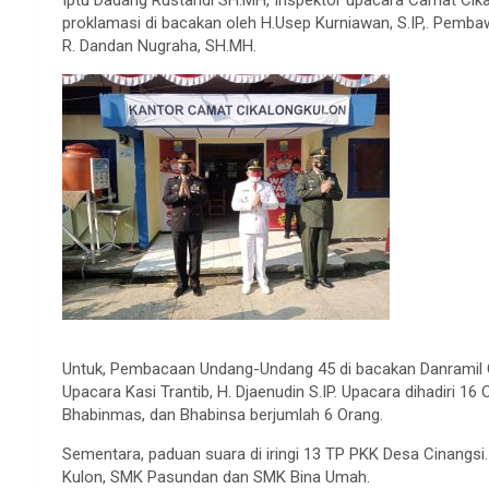
Iptu Dadang Rustandi SH.MH, Inspektor upacara Camat Cika
proklamasi di bacakan oleh H.Usep Kurniawan, S.IP,. Pemba
R. Dandan Nugraha, SH.MH.
Untuk, Pembacaan Undang-Undang 45 di bacakan Danramil Ci
Upacara Kasi Trantib, H. Djaenudin S.IP. Upacara dihadiri 
Bhabinmas, dan Bhabinsa berjumlah 6 Orang.
Sementara, paduan suara di iringi 13 TP PKK Desa Cinangsi.
Kulon, SMK Pasundan dan SMK Bina Umah.