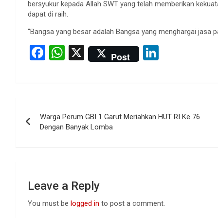
bersyukur kepada Allah SWT yang telah memberikan kekuat
dapat di raih.
“Bangsa yang besar adalah Bangsa yang menghargai jasa pa
F
W
X
Li
Post
a
h
n
ce
at
ke
b
s
dI
Post
o
A
n
Warga Perum GBI 1 Garut Meriahkan HUT RI Ke 76
navigation
o
p
Dengan Banyak Lomba
k
p
Leave a Reply
You must be
logged in
to post a comment.