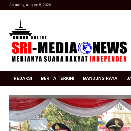
Skip
Saturday, August 8, 2026
to
content
Suara Rakyat Indonesia
SRI Media news
REDAKSI
BERITA TERKINI
BANDUNG RAYA
J