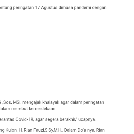
entang peringatan 17 Agustus dimasa pandemi dengan
 ,Sos, MSi. mengajak khalayak agar dalam peringatan
dalam merebut kemerdekaan.
antas Covid-19, agar segera berakhir,” ucapnya.
 Kulon, H. Rian Fauzi,S.Sy,M.H,. Dalam Do’a nya, Rian