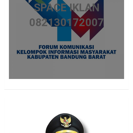
SPACE IKLAN
082130172007