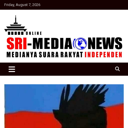
Skip
Friday, August 7, 2026
to
content
Suara Rakyat Indonesia
SRI Media news