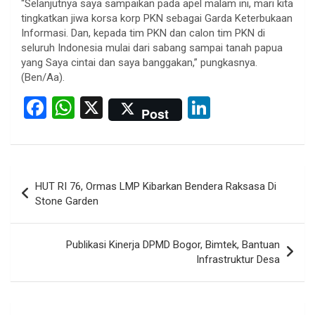
“Selanjutnya saya sampaikan pada apel malam ini, mari kita
tingkatkan jiwa korsa korp PKN sebagai Garda Keterbukaan
Informasi. Dan, kepada tim PKN dan calon tim PKN di
seluruh Indonesia mulai dari sabang sampai tanah papua
yang Saya cintai dan saya banggakan,” pungkasnya.
(Ben/Aa).
F
W
X
Li
Post
a
h
n
ce
at
ke
b
s
dI
Post
HUT RI 76, Ormas LMP Kibarkan Bendera Raksasa Di
o
A
n
navigation
Stone Garden
o
p
k
p
Publikasi Kinerja DPMD Bogor, Bimtek, Bantuan
Infrastruktur Desa