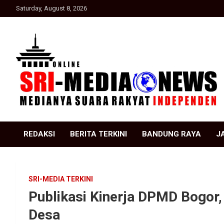
Skip
Saturday, August 8, 2026
to
content
Suara Rakyat Indonesia
SRI Media news
REDAKSI
BERITA TERKINI
BANDUNG RAYA
J
SRI-MEDIA TERKINI
Publikasi Kinerja DPMD Bogor,
Desa