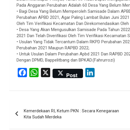
Pada Anggaran Perubahan Adalah 60 Desa Yang Belum Men
• Bagi Desa Yang Belum Memperoleh Samisade Dalam APB
Perubahan APBD 2021, Agar Paling Lambat Bulan Juni 2021 T
Oleh Tim Verifikasi Kecamatan Dan Direkomendasikan Ole
• Desa Yang Akan Mengusulkan Samisade Pada Tahun 2022 
2021 Dan Telah Diverifikasi Oleh Tim Verifikasi Kecamatan
• Usulan Yang Tidak Tercantum Dalam RKPD Perubahan 20
Perubahan 2021 Maupun RAPBD 2022;
• Untuk Usulan Dalam Perubahan Apbd 2021 Dan RAPBD 2022
Dengan DPMD, Bappelitbang dan BPKAD.(Fahrurrozi)
F
W
X
Li
Post
a
h
n
ce
at
ke
b
s
dI
Post
o
A
n
Kemerdekaan RI, Ketum PKN : Secara Kenegaraan
navigation
o
p
Kita Sudah Merdeka
k
p