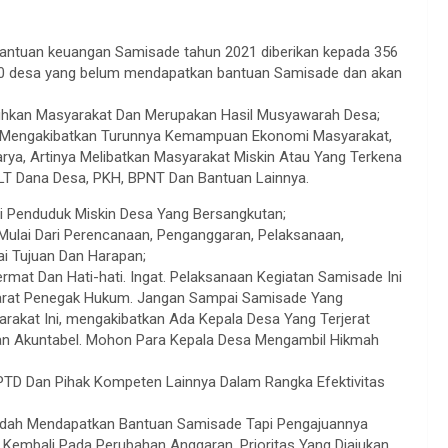
 bantuan keuangan Samisade tahun 2021 diberikan kepada 356
a 60 desa yang belum mendapatkan bantuan Samisade dan akan
tuhkan Masyarakat Dan Merupakan Hasil Musyawarah Desa;
ang Mengakibatkan Turunnya Kemampuan Ekonomi Masyarakat,
ya, Artinya Melibatkan Masyarakat Miskin Atau Yang Terkena
T Dana Desa, PKH, BPNT Dan Bantuan Lainnya.
i Penduduk Miskin Desa Yang Bersangkutan;
 Mulai Dari Perencanaan, Penganggaran, Pelaksanaan,
i Tujuan Dan Harapan;
rmat Dan Hati-hati. Ingat. Pelaksanaan Kegiatan Samisade Ini
parat Penegak Hukum. Jangan Sampai Samisade Yang
akat Ini, mengakibatkan Ada Kepala Desa Yang Terjerat
 Dan Akuntabel. Mohon Para Kepala Desa Mengambil Hikmah
UPTD Dan Pihak Kompeten Lainnya Dalam Rangka Efektivitas
Sudah Mendapatkan Bantuan Samisade Tapi Pengajuannya
 Kembali Pada Perubahan Anggaran. Prioritas Yang Diajukan