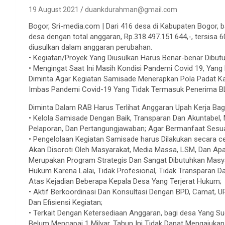
19 August 2021
duankdurahman@gmail.com
Bogor, Sri-media.com | Dari 416 desa di Kabupaten Bogor,
desa dengan total anggaran, Rp.318.497.151.644,-, tersis
diusulkan dalam anggaran perubahan.
• Kegiatan/Proyek Yang Diusulkan Harus Benar-benar Dibu
• Mengingat Saat Ini Masih Kondisi Pandemi Covid 19, Y
Diminta Agar Kegiatan Samisade Menerapkan Pola Padat Kar
Imbas Pandemi Covid-19 Yang Tidak Termasuk Penerima BL
Diminta Dalam RAB Harus Terlihat Anggaran Upah Kerja Bag
• Kelola Samisade Dengan Baik, Transparan Dan Akuntabel,
Pelaporan, Dan Pertangungjawaban; Agar Bermanfaat Sesua
• Pengelolaan Kegiatan Samisade harus Dilakukan secara ce
Akan Disoroti Oleh Masyarakat, Media Massa, LSM, Dan A
Merupakan Program Strategis Dan Sangat Dibutuhkan Masyar
Hukum Karena Lalai, Tidak Profesional, Tidak Transparan
Atas Kejadian Beberapa Kepala Desa Yang Terjerat Hukum;
• Aktif Berkoordinasi Dan Konsultasi Dengan BPD, Camat, 
Dan Efisiensi Kegiatan;
• Terkait Dengan Ketersediaan Anggaran, bagi desa Yang 
Belum Mencapai 1 Milyar, Tahun Ini Tidak Dapat Mengajukan