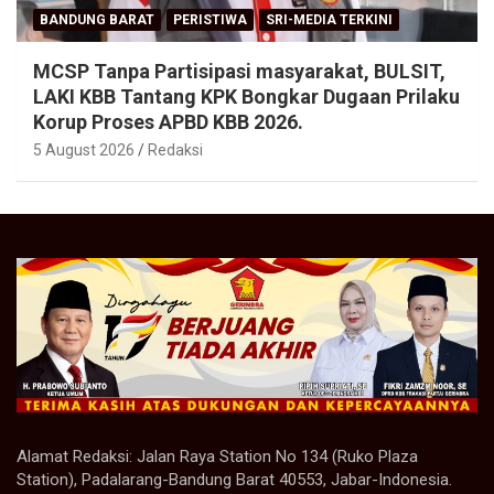
BANDUNG BARAT
PERISTIWA
SRI-MEDIA TERKINI
MCSP Tanpa Partisipasi masyarakat, BULSIT,
LAKI KBB Tantang KPK Bongkar Dugaan Prilaku
Korup Proses APBD KBB 2026.
5 August 2026
Redaksi
Alamat Redaksi: Jalan Raya Station No 134 (Ruko Plaza
Station), Padalarang-Bandung Barat 40553, Jabar-Indonesia.