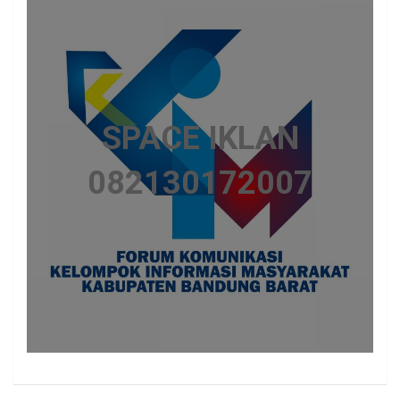
SPACE IKLAN
082130172007