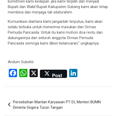
komitmen kami kedepan. jika kami terpilih dan menjadi
Bupati dan Wakil Bupati Kabupaten Subang kami akan tetap
membina dan menjaga tali silaturahim.
Komunikasi diantara kami janganlah terputus, kami akan
selalu terbuka untuk menerima masukan dari Ormas
Pemuda Pancasila. Untuk itu kami mohon doa restu dan
dukungannya dari seluruh anggota Ormas Pemuda
Pancasila semoga kami diberi kelancaran,” ungkapnya.
Andum Subekti
F
W
X
Li
Post
a
h
n
ce
at
ke
b
s
dI
Post
Perselisihan Mantan Karyawan PT DI, Menteri BUMN
o
A
n
navigation
Diminta Segera Turun Tangan
o
p