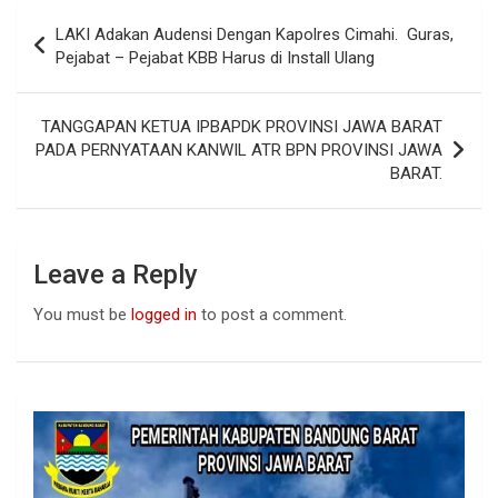
b
s
dI
Post
LAKI Adakan Audensi Dengan Kapolres Cimahi. Guras,
o
A
n
navigation
Pejabat – Pejabat KBB Harus di Install Ulang
o
p
k
p
TANGGAPAN KETUA IPBAPDK PROVINSI JAWA BARAT
PADA PERNYATAAN KANWIL ATR BPN PROVINSI JAWA
BARAT.
Leave a Reply
You must be
logged in
to post a comment.