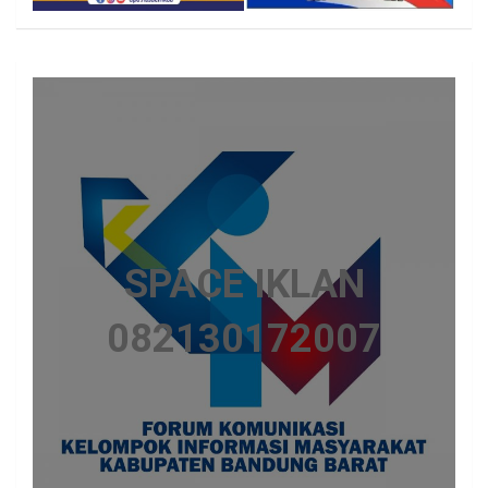
SPACE IKLAN
082130172007