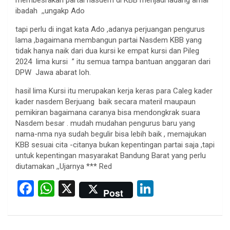
membesrakan partai nasdem di KBB menjadi ladang amal
ibadah ,,ungakp Ado
tapi perlu di ingat kata Ado ,adanya perjuangan pengurus
lama ,bagaimana membangun partai Nasdem KBB yang
tidak hanya naik dari dua kursi ke empat kursi dan Pileg
2024 lima kursi ” itu semua tampa bantuan anggaran dari
DPW Jawa abarat loh.
hasil lima Kursi itu merupakan kerja keras para Caleg kader
kader nasdem Berjuang baik secara materil maupaun
pemikiran bagaimana caranya bisa mendongkrak suara
Nasdem besar . mudah mudahan pengurus baru yang
nama-nma nya sudah begulir bisa lebih baik , memajukan
KBB sesuai cita -citanya bukan kepentingan partai saja ,tapi
untuk kepentingan masyarakat Bandung Barat yang perlu
diutamakan ,,Ujarnya *** Red
F
W
X
Li
Post
a
h
n
ce
at
ke