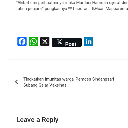
“Akibat dari perbuatannya maka Mardani Hamdan dijerat 
tahun penjara,” pungkasnya.** Laporan ; IkHsan Mapparenta
F
W
X
Li
Post
a
h
n
ce
at
ke
b
s
dI
Post
o
A
n
Tingkatkan Imunitas warga, Pemdes Sindangsari
navigation
o
p
Subang Gelar Vaksinasi.
k
p
Leave a Reply