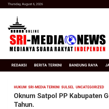
Skip
Thursday, August 6, 2026
to
content
Suara Rakyat Indonesia
SRI Media news
REDAKSI
BERITA TERKINI
BANDUNG RAYA
J
HUKUM
SRI-MEDIA TERKINI
SULSEL
UNCATEGORIZED
Oknum Satpol PP Kabupaten 
Tahun.