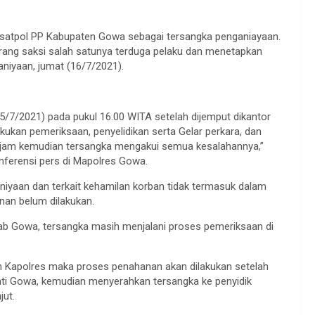
satpol PP Kabupaten Gowa sebagai tersangka penganiayaan.
orang saksi salah satunya terduga pelaku dan menetapkan
niyaan, jumat (16/7/2021).
15/7/2021) pada pukul 16.00 WITA setelah dijemput dikantor
kukan pemeriksaan, penyelidikan serta Gelar perkara, dan
a jam kemudian tersangka mengakui semua kesalahannya,”
nferensi pers di Mapolres Gowa.
niyaan dan terkait kehamilan korban tidak termasuk dalam
an belum dilakukan.
b Gowa, tersangka masih menjalani proses pemeriksaan di
h Kapolres maka proses penahanan akan dilakukan setelah
ati Gowa, kemudian menyerahkan tersangka ke penyidik
jut.