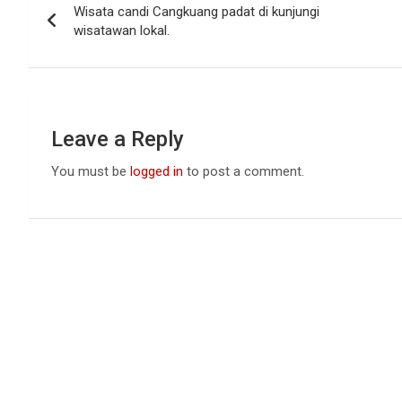
o
A
n
Wisata candi Cangkuang padat di kunjungi
navigation
o
p
wisatawan lokal.
k
p
Leave a Reply
You must be
logged in
to post a comment.