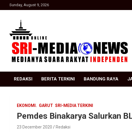
Skip
Sunday, August 9, 2026
to
content
Suara Rakyat Indonesia
SRI Media news
REDAKSI
BERITA TERKINI
BANDUNG RAYA
J
EKONOMI.
GARUT
SRI-MEDIA TERKINI
Pemdes Binakarya Salurkan BL
23 December 2020
Redaksi