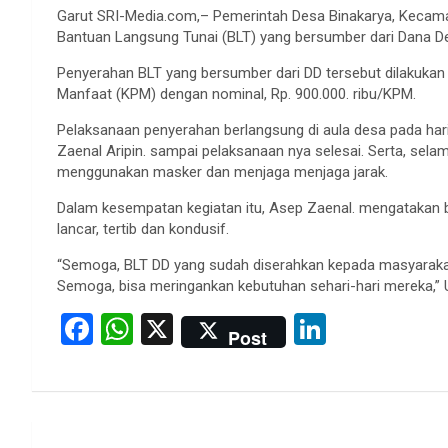
Garut SRI-Media.com,– Pemerintah Desa Binakarya, Kecama
Bantuan Langsung Tunai (BLT) yang bersumber dari Dana De
Penyerahan BLT yang bersumber dari DD tersebut dilakukan
Manfaat (KPM) dengan nominal, Rp. 900.000. ribu/KPM.
Pelaksanaan penyerahan berlangsung di aula desa pada hari
Zaenal Aripin. sampai pelaksanaan nya selesai. Serta, se
menggunakan masker dan menjaga menjaga jarak.
Dalam kesempatan kegiatan itu, Asep Zaenal. mengatakan b
lancar, tertib dan kondusif.
“Semoga, BLT DD yang sudah diserahkan kepada masyarakat
Semoga, bisa meringankan kebutuhan sehari-hari mereka,” Uj
F
W
X
Li
Post
a
h
n
ce
at
ke
b
s
dI
Post