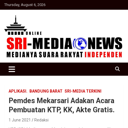
Skip
Thursday, August 6, 2026
to
content
Suara Rakyat Indonesia
SRI Media news
APLIKASI.
BANDUNG BARAT
SRI-MEDIA TERKINI
Pemdes Mekarsari Adakan Acara
Pembuatan KTP, KK, Akte Gratis.
1 June 2021
Redaksi