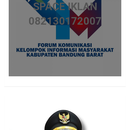
SPACE IKLAN
082130172007