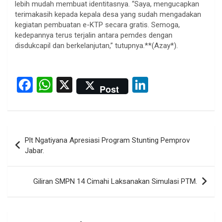
lebih mudah membuat identitasnya. “Saya, mengucapkan
terimakasih kepada kepala desa yang sudah mengadakan
kegiatan pembuatan e-KTP secara gratis. Semoga,
kedepannya terus terjalin antara pemdes dengan
disdukcapil dan berkelanjutan,” tutupnya.**(Azay*).
F
W
X
Li
Post
a
h
n
ce
at
ke
b
s
dI
Post
Plt Ngatiyana Apresiasi Program Stunting Pemprov
o
A
n
navigation
Jabar.
o
p
k
p
Giliran SMPN 14 Cimahi Laksanakan Simulasi PTM.