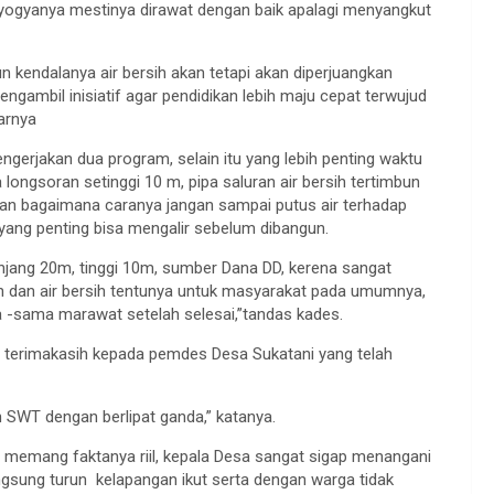
ogyanya mestinya dirawat dengan baik apalagi menyangkut
 kendalanya air bersih akan tetapi akan diperjuangkan
ambil inisiatif agar pendidikan lebih maju cepat terwujud
arnya
erjakan dua program, selain itu yang lebih penting waktu
ongsoran setinggi 10 m, pipa saluran air bersih tertimbun
ian bagaimana caranya jangan sampai putus air terhadap
ang penting bisa mengalir sebelum dibangun.
njang 20m, tinggi 10m, sumber Dana DD, kerena sangat
an dan air bersih tentunya untuk masyarakat pada umumnya,
-sama marawat setelah selesai,”tandas kades.
n terimakasih kepada pemdes Desa Sukatani yang telah
 SWT dengan berlipat ganda,” katanya.
 memang faktanya riil, kepala Desa sangat sigap menangani
gsung turun kelapangan ikut serta dengan warga tidak