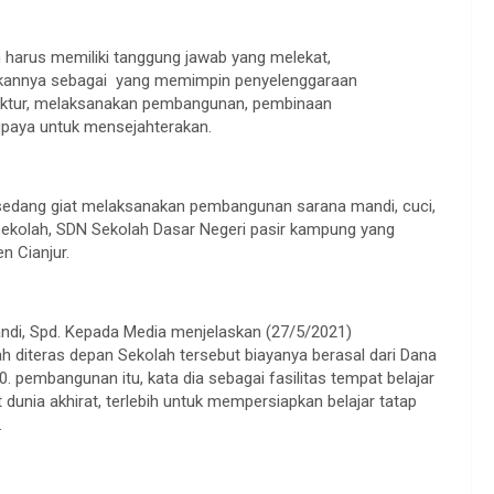
 harus memiliki tanggung jawab yang melekat,
ukannya sebagai yang memimpin penyelenggaraan
uktur, melaksanakan pembangunan, pembinaan
paya untuk mensejahterakan.
ni sedang giat melaksanakan pembangunan sarana mandi, cuci,
sekolah, SDN Sekolah Dasar Negeri pasir kampung yang
n Cianjur.
Yandi, Spd. Kepada Media menjelaskan (27/5/2021)
diteras depan Sekolah tersebut biayanya berasal dari Dana
0. pembangunan itu, kata dia sebagai fasilitas tempat belajar
dunia akhirat, terlebih untuk mempersiapkan belajar tatap
.