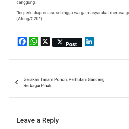
canggung.
“Ini perlu diapresiasi, sehingga warga masyarakat merasa 
(Ateng/C2R*).
F
W
X
Li
Post
a
h
n
ce
at
ke
b
s
dI
Post
o
A
n
Gerakan Tanam Pohon, Perhutani Gandeng
navigation
o
p
Berbagai Pihak.
k
p
Leave a Reply