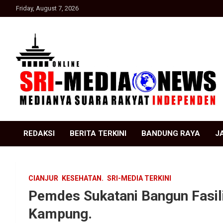
Skip
Friday, August 7, 2026
to
content
Suara Rakyat Indonesia
SRI Media news
REDAKSI
BERITA TERKINI
BANDUNG RAYA
J
CIANJUR
KESEHATAN.
SRI-MEDIA TERKINI
Pemdes Sukatani Bangun Fasili
Kampung.