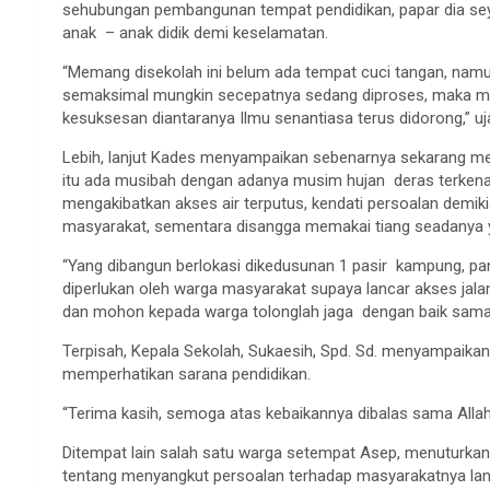
sehubungan pembangunan tempat pendidikan, papar dia sey
anak – anak didik demi keselamatan.
“Memang disekolah ini belum ada tempat cuci tangan, namun
semaksimal mungkin secepatnya sedang diproses, maka meng
kesuksesan diantaranya Ilmu senantiasa terus didorong,” uj
Lebih, lanjut Kades menyampaikan sebenarnya sekarang meng
itu ada musibah dengan adanya musim hujan deras terkena l
mengakibatkan akses air terputus, kendati persoalan demik
masyarakat, sementara disangga memakai tiang seadanya y
“Yang dibangun berlokasi dikedusunan 1 pasir kampung, pa
diperlukan oleh warga masyarakat supaya lancar akses jal
dan mohon kepada warga tolonglah jaga dengan baik sama 
Terpisah, Kepala Sekolah, Sukaesih, Spd. Sd. menyampaika
memperhatikan sarana pendidikan.
“Terima kasih, semoga atas kebaikannya dibalas sama Allah
Ditempat lain salah satu warga setempat Asep, menuturkan
tentang menyangkut persoalan terhadap masyarakatnya lan