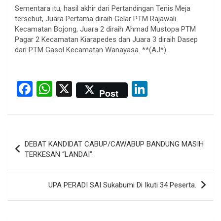
Sementara itu, hasil akhir dari Pertandingan Tenis Meja
tersebut, Juara Pertama diraih Gelar PTM Rajawali
Kecamatan Bojong, Juara 2 diraih Ahmad Mustopa PTM
Pagar 2 Kecamatan Kiarapedes dan Juara 3 diraih Dasep
dari PTM Gasol Kecamatan Wanayasa. **(AJ*).
F
W
X
Li
Post
a
h
n
ce
at
ke
b
s
dI
Post
DEBAT KANDIDAT CABUP/CAWABUP BANDUNG MASIH
o
A
n
navigation
TERKESAN “LANDAI”.
o
p
k
p
UPA PERADI SAI Sukabumi Di Ikuti 34 Peserta.