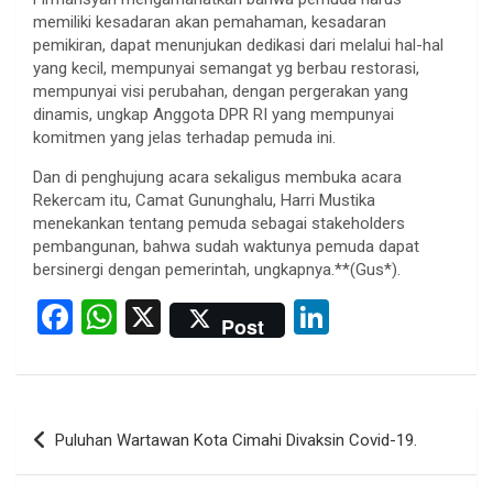
memiliki kesadaran akan pemahaman, kesadaran
pemikiran, dapat menunjukan dedikasi dari melalui hal-hal
yang kecil, mempunyai semangat yg berbau restorasi,
mempunyai visi perubahan, dengan pergerakan yang
dinamis, ungkap Anggota DPR RI yang mempunyai
komitmen yang jelas terhadap pemuda ini.
Dan di penghujung acara sekaligus membuka acara
Rekercam itu, Camat Gununghalu, Harri Mustika
menekankan tentang pemuda sebagai stakeholders
pembangunan, bahwa sudah waktunya pemuda dapat
bersinergi dengan pemerintah, ungkapnya.**(Gus*).
F
W
X
Li
Post
a
h
n
ce
at
ke
b
s
dI
Post
Puluhan Wartawan Kota Cimahi Divaksin Covid-19.
o
A
n
navigation