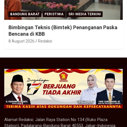
BANDUNG BARAT
PERISTIWA
SRI-MEDIA TERKINI
Bimbingan Teknis (Bimtek) Penanganan Paska
Bencana di KBB
8 August 2026
Redaksi
Alamat Redaksi: Jalan Raya Station No 134 (Ruko Plaza
Station), Padalarang-Bandung Barat 40553, Jabar-Indonesia.