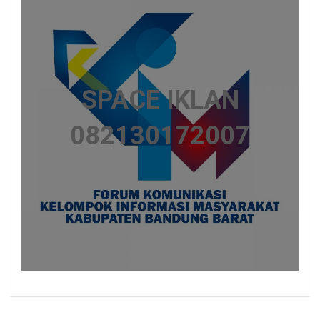
SPACE IKLAN
082130172007