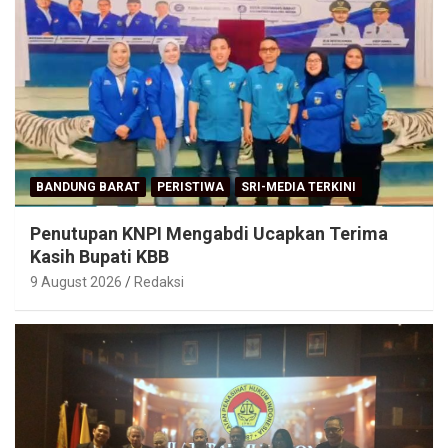
BANDUNG BARAT
PERISTIWA
SRI-MEDIA TERKINI
Penutupan KNPI Mengabdi Ucapkan Terima
Kasih Bupati KBB
9 August 2026
Redaksi