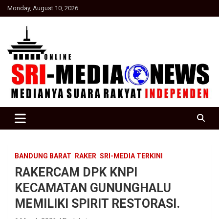
Skip
Monday, August 10, 2026
to
content
Suara Rakyat Indonesia
SRI Media news
BANDUNG BARAT
RAKER
SRI-MEDIA TERKINI
RAKERCAM DPK KNPI
KECAMATAN GUNUNGHALU
MEMILIKI SPIRIT RESTORASI.