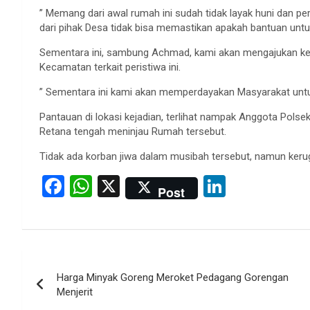
” Memang dari awal rumah ini sudah tidak layak huni dan p
dari pihak Desa tidak bisa memastikan apakah bantuan untuk
Sementara ini, sambung Achmad, kami akan mengajukan kem
Kecamatan terkait peristiwa ini.
” Sementara ini kami akan memperdayakan Masyarakat untu
Pantauan di lokasi kejadian, terlihat nampak Anggota Pol
Retana tengah meninjau Rumah tersebut.
Tidak ada korban jiwa dalam musibah tersebut, namun kerug
F
W
X
Li
Post
a
h
n
ce
at
ke
b
s
dI
Post
o
A
n
Harga Minyak Goreng Meroket Pedagang Gorengan
navigation
o
p
Menjerit