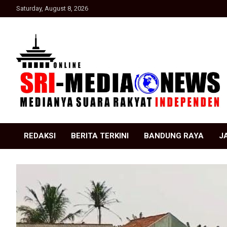
Skip
Saturday, August 8, 2026
to
content
Suara Rakyat Indonesia
SRI Media news
REDAKSI
BERITA TERKINI
BANDUNG RAYA
J