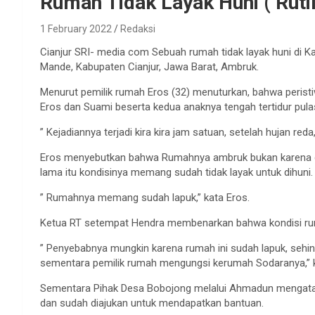
Rumah Tidak Layak Huni ( Ruti
1 February 2022
Redaksi
Cianjur SRI- media com Sebuah rumah tidak layak huni di 
Mande, Kabupaten Cianjur, Jawa Barat, Ambruk.
Menurut pemilik rumah Eros (32) menuturkan, bahwa peristiwa
Eros dan Suami beserta kedua anaknya tengah tertidur pula
” Kejadiannya terjadi kira kira jam satuan, setelah hujan reda
Eros menyebutkan bahwa Rumahnya ambruk bukan karena di
lama itu kondisinya memang sudah tidak layak untuk dihuni.
” Rumahnya memang sudah lapuk,” kata Eros.
Ketua RT setempat Hendra membenarkan bahwa kondisi rum
” Penyebabnya mungkin karena rumah ini sudah lapuk, sehing
sementara pemilik rumah mengungsi kerumah Sodaranya,” 
Sementara Pihak Desa Bobojong melalui Ahmadun mengatak
dan sudah diajukan untuk mendapatkan bantuan.