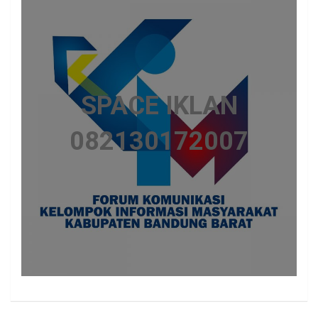
SPACE IKLAN
082130172007