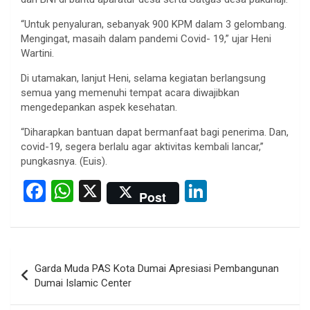
“Untuk penyaluran, sebanyak 900 KPM dalam 3 gelombang.
Mengingat, masaih dalam pandemi Covid- 19,” ujar Heni
Wartini.
Di utamakan, lanjut Heni, selama kegiatan berlangsung
semua yang memenuhi tempat acara diwajibkan
mengedepankan aspek kesehatan.
“Diharapkan bantuan dapat bermanfaat bagi penerima. Dan,
covid-19, segera berlalu agar aktivitas kembali lancar,”
pungkasnya. (Euis).
F
W
X
Li
Post
a
h
n
ce
at
ke
b
s
dI
Post
Garda Muda PAS Kota Dumai Apresiasi Pembangunan
o
A
n
navigation
Dumai Islamic Center
o
p