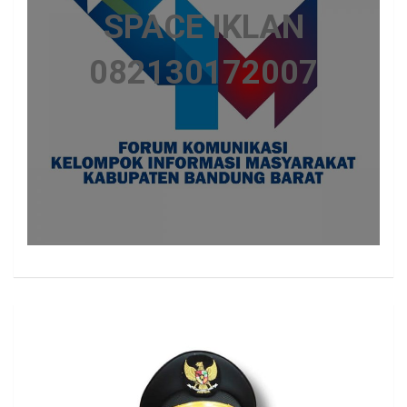
SPACE IKLAN
082130172007