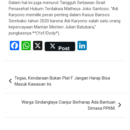
Dalam hal ini juga menurut Tangguh Setiawan Sirait
Penasehat Hukum Terdakwa Matheus Joko Santoso. “Adi
Karyono memiliki peran penting dalam Kasus Bansos
Sembako tahun 2020 karena Adi Karyono salah satu orang
kepercayaan Mantan Menteri Juliari Batubara,”
pungkasnya.**(Ysf/Dody*).
F
W
X
Li
Post
a
h
n
ce
at
ke
b
s
dI
Post
Tegas, Kendaraan Bukan Plat F Jangan Harap Bisa
o
A
n
navigation
Masuk Kawasan Ini.
o
p
k
p
Warga Sindanglaya Cianjur Berharap Ada Bantuan
Dimasa PPKM.