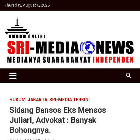
Skip
Thursday, August 6, 2026
to
content
Suara Rakyat Indonesia
SRI Media news
HUKUM
JAKARTA
SRI-MEDIA TERKINI
Sidang Bansos Eks Mensos
Juliari, Advokat : Banyak
Bohongnya.