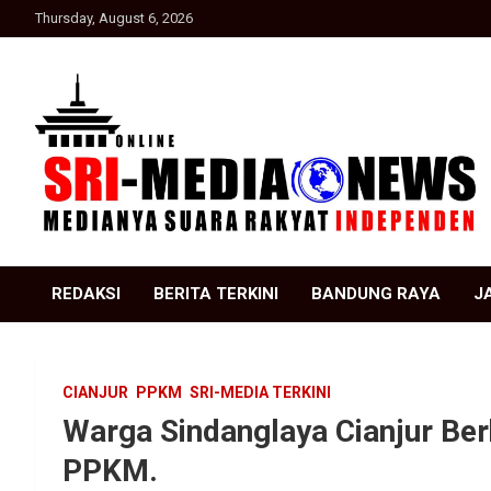
Skip
Thursday, August 6, 2026
to
content
Suara Rakyat Indonesia
SRI Media news
REDAKSI
BERITA TERKINI
BANDUNG RAYA
J
CIANJUR
PPKM
SRI-MEDIA TERKINI
Warga Sindanglaya Cianjur Be
PPKM.