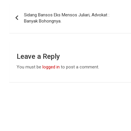
b
s
dI
Post
o
A
n
Sidang Bansos Eks Mensos Juliari, Advokat :
navigation
o
p
Banyak Bohongnya.
k
p
Leave a Reply
You must be
logged in
to post a comment.