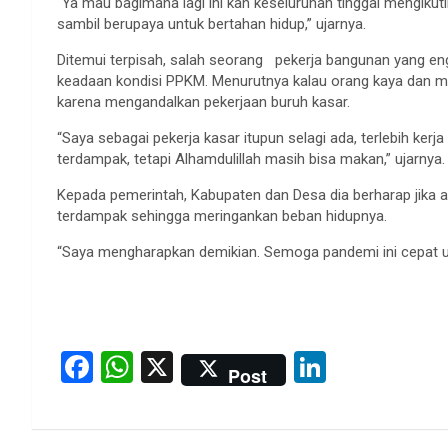
“Ya mau bagimana lagi ini kan keseluruhan tinggal mengikut
sambil berupaya untuk bertahan hidup,” ujarnya.
Ditemui terpisah, salah seorang pekerja bangunan yang 
keadaan kondisi PPKM. Menurutnya kalau orang kaya dan m
karena mengandalkan pekerjaan buruh kasar.
“Saya sebagai pekerja kasar itupun selagi ada, terlebih kerj
terdampak, tetapi Alhamdulillah masih bisa makan,” ujarnya.
Kepada pemerintah, Kabupaten dan Desa dia berharap jika a
terdampak sehingga meringankan beban hidupnya.
“Saya mengharapkan demikian. Semoga pandemi ini cepat us
F
W
X
Li
Post
a
h
n
ce
at
ke