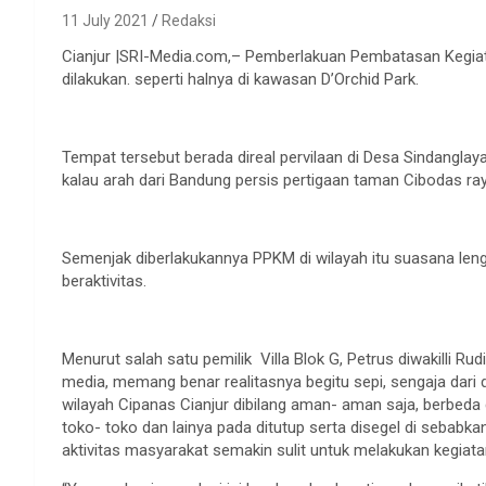
11 July 2021
Redaksi
Cianjur |SRI-Media.com,– Pemberlakuan Pembatasan Kegiat
dilakukan. seperti halnya di kawasan D’Orchid Park.
Tempat tersebut berada direal pervilaan di Desa Sindangla
kalau arah dari Bandung persis pertigaan taman Cibodas raya
Semenjak diberlakukannya PPKM di wilayah itu suasana lenga
beraktivitas.
Menurut salah satu pemilik Villa Blok G, Petrus diwakilli R
media, memang benar realitasnya begitu sepi, sengaja dari d
wilayah Cipanas Cianjur dibilang aman- aman saja, berbed
toko- toko dan lainya pada ditutup serta disegel di sebab
aktivitas masyarakat semakin sulit untuk melakukan kegiat