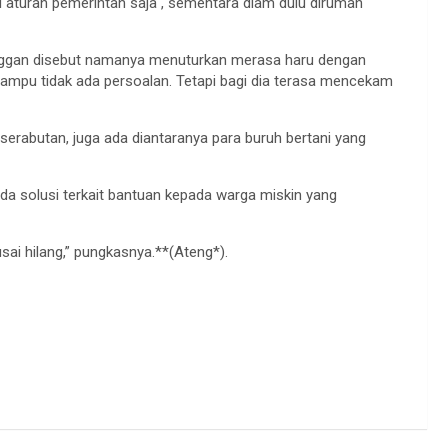
il aturan pemerintah saja , sementara diam dulu dirumah
enggan disebut namanya menuturkan merasa haru dengan
ampu tidak ada persoalan. Tetapi bagi dia terasa mencekam
a serabutan, juga ada diantaranya para buruh bertani yang
da solusi terkait bantuan kepada warga miskin yang
ai hilang,” pungkasnya.**(Ateng*).