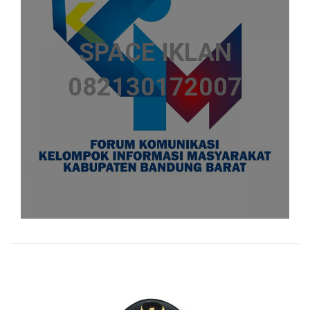
SPACE IKLAN
082130172007