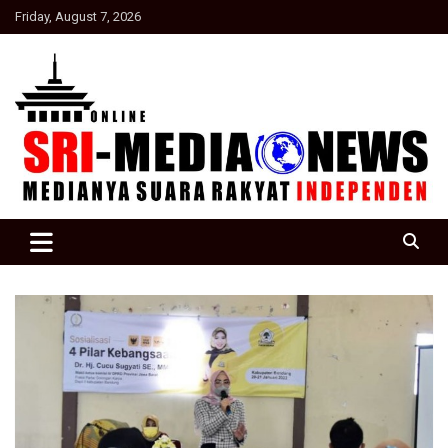
Skip
Friday, August 7, 2026
to
content
Suara Rakyat Indonesia
SRI Media news