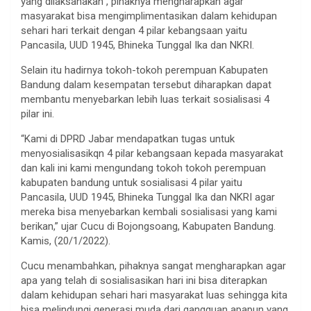
yang dilaksanakan , pihaknya mengharapkan agar
masyarakat bisa mengimplimentasikan dalam kehidupan
sehari hari terkait dengan 4 pilar kebangsaan yaitu
Pancasila, UUD 1945, Bhineka Tunggal Ika dan NKRI.
Selain itu hadirnya tokoh-tokoh perempuan Kabupaten
Bandung dalam kesempatan tersebut diharapkan dapat
membantu menyebarkan lebih luas terkait sosialisasi 4
pilar ini.
“Kami di DPRD Jabar mendapatkan tugas untuk
menyosialisasikqn 4 pilar kebangsaan kepada masyarakat
dan kali ini kami mengundang tokoh tokoh perempuan
kabupaten bandung untuk sosialisasi 4 pilar yaitu
Pancasila, UUD 1945, Bhineka Tunggal Ika dan NKRI agar
mereka bisa menyebarkan kembali sosialisasi yang kami
berikan,” ujar Cucu di Bojongsoang, Kabupaten Bandung.
Kamis, (20/1/2022).
Cucu menambahkan, pihaknya sangat mengharapkan agar
apa yang telah di sosialisasikan hari ini bisa diterapkan
dalam kehidupan sehari hari masyarakat luas sehingga kita
bisa melindungi generasi muda dari gangguan apapun yang