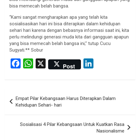
bisa memecah belah bangsa.
“Kami sangat mengharapkan apa yang telah kita
sosialisasikan hari ini bisa diterapkan dalam kehidupan
sehari hari karena dengan bebasnya informasi saat ini, kita
perlu melindungi generasi muda kita dari gangguan apapun
yang bisa memecah belah bangsa ini,” tutup Cucu
Sugyati.** Sobur
F
W
X
Li
Post
a
h
n
ce
at
ke
b
s
dI
Post
Empat Pilar Kebangsaan Harus Diterapkan Dalam
o
A
n
navigation
Kehidupan Sehari- hari
o
p
k
p
Sosialisasi 4 Pilar Kebangsaan Untuk Kuatkan Rasa
Nasionalisme