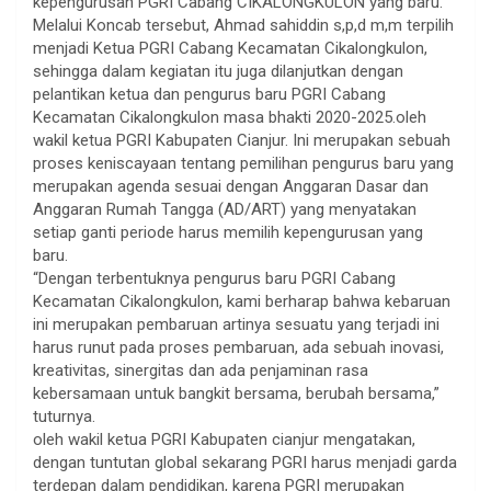
kepengurusan PGRI Cabang CIKALONGKULON yang baru.
Melalui Koncab tersebut, Ahmad sahiddin s,p,d m,m terpilih
menjadi Ketua PGRI Cabang Kecamatan Cikalongkulon,
sehingga dalam kegiatan itu juga dilanjutkan dengan
pelantikan ketua dan pengurus baru PGRI Cabang
Kecamatan Cikalongkulon masa bhakti 2020-2025.oleh
wakil ketua PGRI Kabupaten Cianjur. Ini merupakan sebuah
proses keniscayaan tentang pemilihan pengurus baru yang
merupakan agenda sesuai dengan Anggaran Dasar dan
Anggaran Rumah Tangga (AD/ART) yang menyatakan
setiap ganti periode harus memilih kepengurusan yang
baru.
“Dengan terbentuknya pengurus baru PGRI Cabang
Kecamatan Cikalongkulon, kami berharap bahwa kebaruan
ini merupakan pembaruan artinya sesuatu yang terjadi ini
harus runut pada proses pembaruan, ada sebuah inovasi,
kreativitas, sinergitas dan ada penjaminan rasa
kebersamaan untuk bangkit bersama, berubah bersama,”
tuturnya.
oleh wakil ketua PGRI Kabupaten cianjur mengatakan,
dengan tuntutan global sekarang PGRI harus menjadi garda
terdepan dalam pendidikan, karena PGRI merupakan