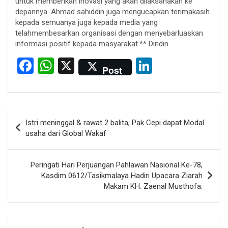
untuk memberikan inovasi yang akan dilaksanakan ke
depannya. Ahmad sahiddin juga mengucapkan terimakasih
kepada semuanya juga kepada media yang
telahmembesarkan organisasi dengan menyebarluaskan
informasi positif kepada masyarakat.** Dindin
F
W
X
Li
Post
a
h
n
ce
at
ke
b
s
dI
Post
Istri meninggal & rawat 2 balita, Pak Cepi dapat Modal
o
A
n
navigation
usaha dari Global Wakaf
o
p
k
p
Peringati Hari Perjuangan Pahlawan Nasional Ke-78,
Kasdim 0612/Tasikmalaya Hadiri Upacara Ziarah
Makam KH. Zaenal Musthofa.