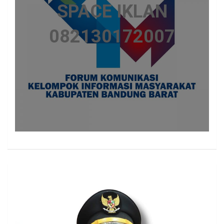
SPACE IKLAN
082130172007