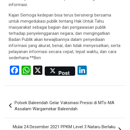
informasi.
Kajari Semoga kedepan bisa terus bersinergi bersama
untuk mengedukasi publik tentang Hak Untuk Tahu
masyarakat sebagai bagian dari pengawasan publik
terhadap penyelenggaraan negara; dan mengingatkan
Badan Publik akan kewajibannya dalam penyediaan
informasi yang akurat, benar, dan tidak menyesatkan, serta
pelayanan informasi secara cepat, tepat waktu, dan cara
sederhana.**Ben
F
W
X
Li
Post
a
h
n
ce
at
ke
b
s
dI
Post
Polsek Baleendah Gelar Vaksinasi Presisi di MTs-MA
o
A
n
navigation
Assalam Wargamekar Baleendah
o
p
k
p
Mulai 24 Desember 2021 PPKM Level 3 Nataru Berlaku