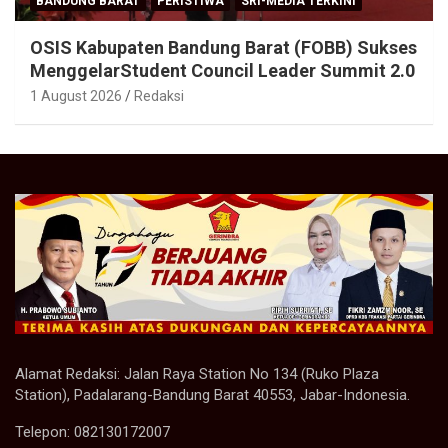
BANDUNG BARAT
PERISTIWA
SRI-MEDIA TERKINI
OSIS Kabupaten Bandung Barat (FOBB) Sukses
MenggelarStudent Council Leader Summit 2.0
1 August 2026
Redaksi
Alamat Redaksi: Jalan Raya Station No 134 (Ruko Plaza
Station), Padalarang-Bandung Barat 40553, Jabar-Indonesia.
Telepon: 082130172007