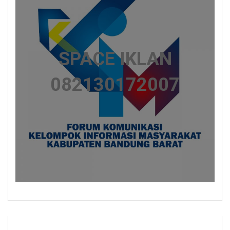
SPACE IKLAN
082130172007