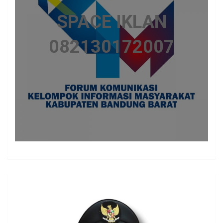
SPACE IKLAN
082130172007