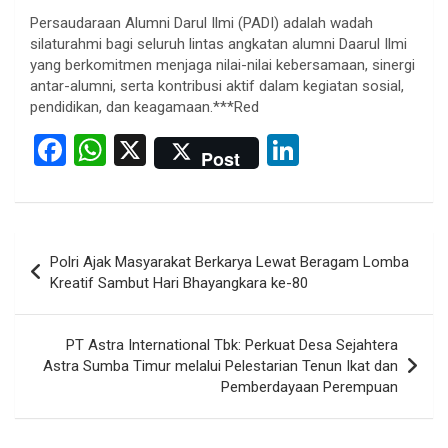
Persaudaraan Alumni Darul Ilmi (PADI) adalah wadah
silaturahmi bagi seluruh lintas angkatan alumni Daarul Ilmi
yang berkomitmen menjaga nilai-nilai kebersamaan, sinergi
antar-alumni, serta kontribusi aktif dalam kegiatan sosial,
pendidikan, dan keagamaan.***Red
F
W
X
Li
Post
a
h
n
ce
at
ke
b
s
dI
Post
Polri Ajak Masyarakat Berkarya Lewat Beragam Lomba
o
A
n
navigation
Kreatif Sambut Hari Bhayangkara ke-80
o
p
k
p
PT Astra International Tbk: Perkuat Desa Sejahtera
Astra Sumba Timur melalui Pelestarian Tenun Ikat dan
Pemberdayaan Perempuan