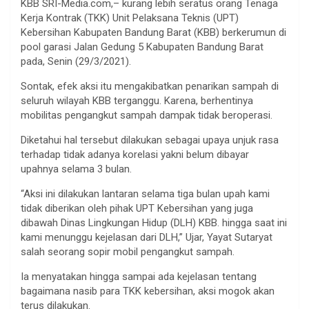
KBB SRI-Media.com,– kurang lebih seratus orang Tenaga
Kerja Kontrak (TKK) Unit Pelaksana Teknis (UPT)
Kebersihan Kabupaten Bandung Barat (KBB) berkerumun di
pool garasi Jalan Gedung 5 Kabupaten Bandung Barat
pada, Senin (29/3/2021).
Sontak, efek aksi itu mengakibatkan penarikan sampah di
seluruh wilayah KBB terganggu. Karena, berhentinya
mobilitas pengangkut sampah dampak tidak beroperasi.
Diketahui hal tersebut dilakukan sebagai upaya unjuk rasa
terhadap tidak adanya korelasi yakni belum dibayar
upahnya selama 3 bulan.
“Aksi ini dilakukan lantaran selama tiga bulan upah kami
tidak diberikan oleh pihak UPT Kebersihan yang juga
dibawah Dinas Lingkungan Hidup (DLH) KBB. hingga saat ini
kami menunggu kejelasan dari DLH,” Ujar, Yayat Sutaryat
salah seorang sopir mobil pengangkut sampah.
Ia menyatakan hingga sampai ada kejelasan tentang
bagaimana nasib para TKK kebersihan, aksi mogok akan
terus dilakukan.