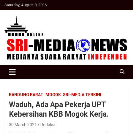
Skip
Saturday, August 8, 2026
to
content
Suara Rakyat Indonesia
SRI Media news
BANDUNG BARAT
MOGOK
SRI-MEDIA TERKINI
Waduh, Ada Apa Pekerja UPT
Kebersihan KBB Mogok Kerja.
30 March 2021
Redaksi