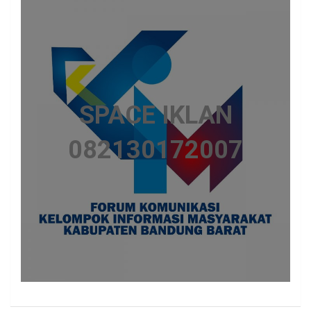
SPACE IKLAN
082130172007