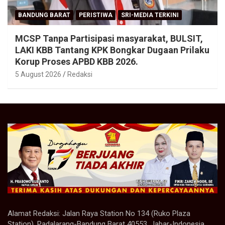
BANDUNG BARAT
PERISTIWA
SRI-MEDIA TERKINI
MCSP Tanpa Partisipasi masyarakat, BULSIT,
LAKI KBB Tantang KPK Bongkar Dugaan Prilaku
Korup Proses APBD KBB 2026.
5 August 2026
Redaksi
Alamat Redaksi: Jalan Raya Station No 134 (Ruko Plaza
Station), Padalarang-Bandung Barat 40553, Jabar-Indonesia.