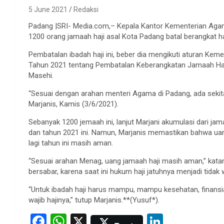
5 June 2021
Redaksi
Padang |SRI- Media.com,– Kepala Kantor Kementerian Aga
1200 orang jamaah haji asal Kota Padang batal berangkat haj
Pembatalan ibadah haji ini, beber dia mengikuti aturan K
Tahun 2021 tentang Pembatalan Keberangkatan Jamaah Haji
Masehi.
“Sesuai dengan arahan menteri Agama di Padang, ada sekitar 
Marjanis, Kamis (3/6/2021).
Sebanyak 1200 jemaah ini, lanjut Marjani akumulasi dari ja
dan tahun 2021 ini. Namun, Marjanis memastikan bahwa ua
lagi tahun ini masih aman.
“Sesuai arahan Menag, uang jamaah haji masih aman,” kata
bersabar, karena saat ini hukum haji jatuhnya menjadi tidak w
“Untuk ibadah haji harus mampu, mampu kesehatan, finansial
wajib hajinya,” tutup Marjanis.**(Yusuf*).
F
W
X
Li