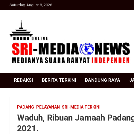
Skip
Saturday, August 8, 2026
to
content
Suara Rakyat Indonesia
SRI Media news
REDAKSI
BERITA TERKINI
BANDUNG RAYA
J
PADANG
PELAYANAN
SRI-MEDIA TERKINI
Waduh, Ribuan Jamaah Padang 
2021.