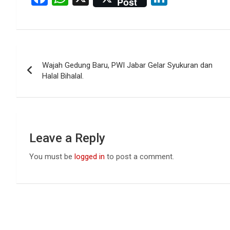
Post
a
h
n
ce
at
ke
b
s
dI
Post
o
A
n
Wajah Gedung Baru, PWI Jabar Gelar Syukuran dan
navigation
o
p
Halal Bihalal.
k
p
Leave a Reply
You must be
logged in
to post a comment.