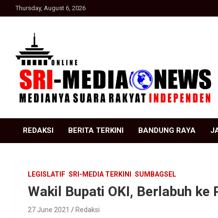
Skip
Thursday, August 6, 2026
to
content
Suara Rakyat Indonesia
SRI Media news
REDAKSI
BERITA TERKINI
BANDUNG RAYA
J
LEGISLATIF
SRI-MEDIA TERKINI
SUMBAGSEL
Wakil Bupati OKI, Berlabuh ke
27 June 2021
Redaksi