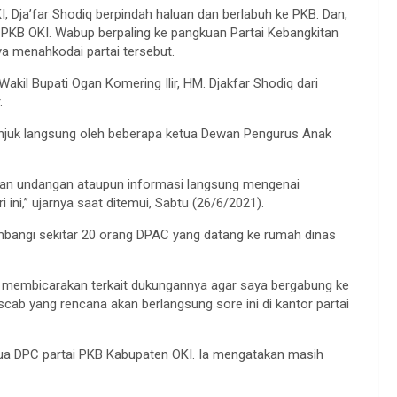
I, Dja’far Shodiq berpindah haluan dan berlabuh ke PKB. Dan,
 PKB OKI. Wabup berpaling ke pangkuan Partai Kebangkitan
a menahkodai partai tersebut.
kil Bupati Ogan Komering Ilir, HM. Djakfar Shodiq dari
.
tunjuk langsung oleh beberapa ketua Dewan Pengurus Anak
kan undangan ataupun informasi langsung mengenai
ni,” ujarnya saat ditemui, Sabtu (26/6/2021).
sambangi sekitar 20 orang DPAC yang datang ke rumah dinas
n membicarakan terkait dukungannya agar saya bergabung ke
ab yang rencana akan berlangsung sore ini di kantor partai
etua DPC partai PKB Kabupaten OKI. Ia mengatakan masih