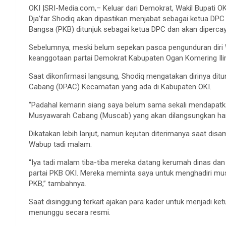
OKI |SRI-Media.com,– Keluar dari Demokrat, Wakil Bupati OK
Dja’far Shodiq akan dipastikan menjabat sebagai ketua DPC
Bangsa (PKB) ditunjuk sebagai ketua DPC dan akan dipercay
Sebelumnya, meski belum sepekan pasca pengunduran diri Wa
keanggotaan partai Demokrat Kabupaten Ogan Komering Ilir
Saat dikonfirmasi langsung, Shodiq mengatakan dirinya di
Cabang (DPAC) Kecamatan yang ada di Kabupaten OKI.
“Padahal kemarin siang saya belum sama sekali mendapat
Musyawarah Cabang (Muscab) yang akan dilangsungkan hari i
Dikatakan lebih lanjut, namun kejutan diterimanya saat di
Wabup tadi malam.
“Iya tadi malam tiba-tiba mereka datang kerumah dinas da
partai PKB OKI. Mereka meminta saya untuk menghadiri musc
PKB,” tambahnya.
Saat disinggung terkait ajakan para kader untuk menjadi k
menunggu secara resmi.