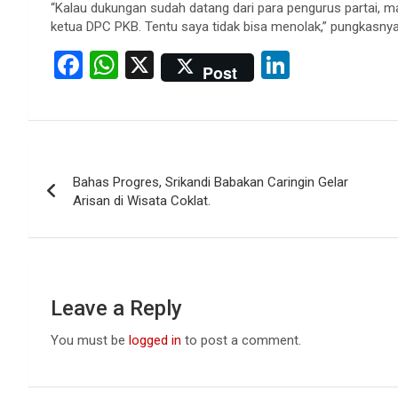
“Kalau dukungan sudah datang dari para pengurus partai, m
ketua DPC PKB. Tentu saya tidak bisa menolak,” pungkasny
F
W
X
Li
Post
a
h
n
ce
at
ke
b
s
dI
Post
o
A
n
Bahas Progres, Srikandi Babakan Caringin Gelar
navigation
o
p
Arisan di Wisata Coklat.
k
p
Leave a Reply
You must be
logged in
to post a comment.