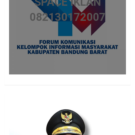
SPACE IKLAN
082130172007