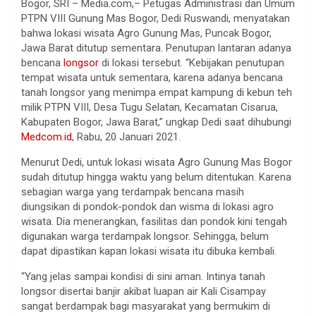
Bogor, SRI – Media.com,– Petugas Administrasi dan Umum
PTPN VIII Gunung Mas Bogor, Dedi Ruswandi, menyatakan
bahwa lokasi wisata Agro Gunung Mas, Puncak Bogor,
Jawa Barat ditutup sementara. Penutupan lantaran adanya
bencana
longsor
di lokasi tersebut. “Kebijakan penutupan
tempat wisata untuk sementara, karena adanya bencana
tanah longsor yang menimpa empat kampung di kebun teh
milik PTPN VIII, Desa Tugu Selatan, Kecamatan Cisarua,
Kabupaten Bogor, Jawa Barat,” ungkap Dedi saat dihubungi
Medcom.id
, Rabu, 20 Januari 2021.
Menurut Dedi, untuk lokasi wisata Agro Gunung Mas Bogor
sudah ditutup hingga waktu yang belum ditentukan. Karena
sebagian warga yang terdampak bencana masih
diungsikan di pondok-pondok dan wisma di lokasi agro
wisata. Dia menerangkan, fasilitas dan pondok kini tengah
digunakan warga terdampak longsor. Sehingga, belum
dapat dipastikan kapan lokasi wisata itu dibuka kembali.
“Yang jelas sampai kondisi di sini aman. Intinya tanah
longsor disertai banjir akibat luapan air Kali Cisampay
sangat berdampak bagi masyarakat yang bermukim di