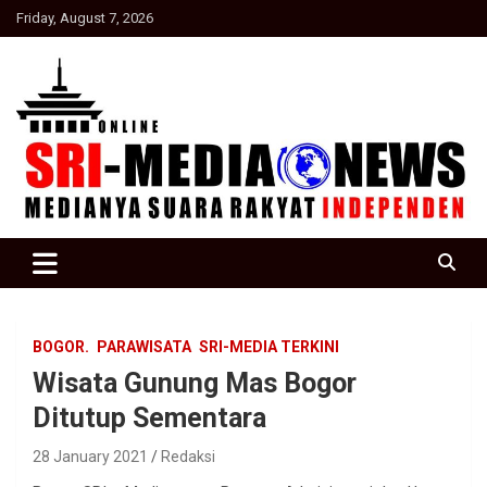
Skip
Friday, August 7, 2026
to
content
Suara Rakyat Indonesia
SRI Media news
BOGOR.
PARAWISATA
SRI-MEDIA TERKINI
Wisata Gunung Mas Bogor
Ditutup Sementara
28 January 2021
Redaksi