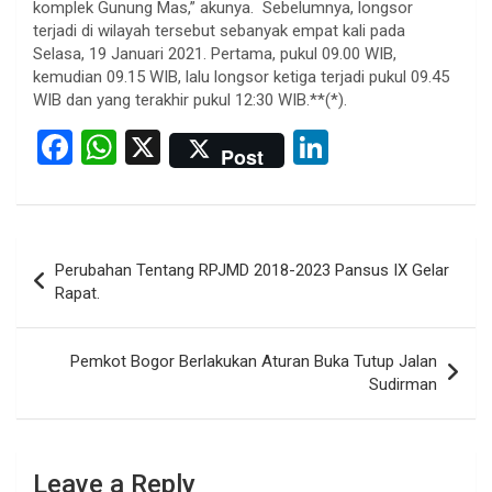
komplek Gunung Mas,” akunya. Sebelumnya, longsor
terjadi di wilayah tersebut sebanyak empat kali pada
Selasa, 19 Januari 2021. Pertama, pukul 09.00 WIB,
kemudian 09.15 WIB, lalu longsor ketiga terjadi pukul 09.45
WIB dan yang terakhir pukul 12:30 WIB.**(*).
F
W
X
Li
Post
a
h
n
ce
at
ke
b
s
dI
Post
Perubahan Tentang RPJMD 2018-2023 Pansus IX Gelar
o
A
n
navigation
Rapat.
o
p
k
p
Pemkot Bogor Berlakukan Aturan Buka Tutup Jalan
Sudirman
Leave a Reply