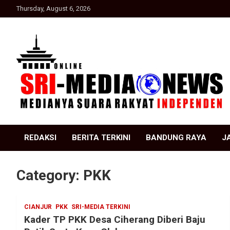
Skip
Thursday, August 6, 2026
to
content
Suara Rakyat Indonesia
SRI Media news
REDAKSI
BERITA TERKINI
BANDUNG RAYA
J
Category:
PKK
CIANJUR
PKK
SRI-MEDIA TERKINI
Kader TP PKK Desa Ciherang Diberi Baju