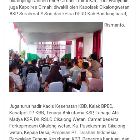
didampingi Dandim 0609 Cimahi Letkol Kaf, Todi Wahyudin
juga Kapolres Cimahi diwakili oleh Kapolsek Cikalongwetan
AKP Surahmat S.Sos dan ketua DPRD Kab Bandung barat,
Rismanto.
Juga turut hadir Kadis Kesehatan KBB, Kalak BPBD,
Kasatpol PP KBB, Tenaga Ahli utama KSP, Tenaga Ahli
Madya KSP, Dir. RSUD Cikalong Wetan, Camat beserta
Forkopimcam Cikalong wetan, Ka. Pusekesmas Cikalong
wetan, Kepala Desa, Pimpinan PT. Tarshan Indonesia,
Perwakilan Tenaga Kesehatan KBB, Penerima bantuan, dan