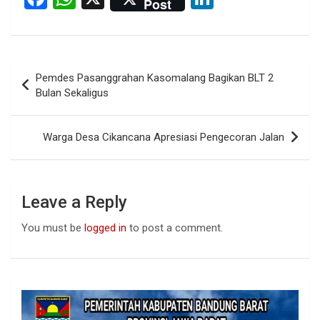
Post
a
h
n
ce
at
ke
b
s
dI
Post
Pemdes Pasanggrahan Kasomalang Bagikan BLT 2
o
A
n
navigation
Bulan Sekaligus
o
p
k
p
Warga Desa Cikancana Apresiasi Pengecoran Jalan
Leave a Reply
You must be
logged in
to post a comment.