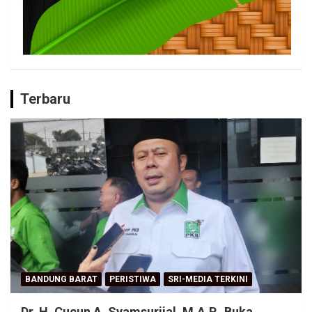
Terbaru
BANDUNG BARAT
PERISTIWA
SRI-MEDIA TERKINI
Dr. H. Cucun A. Syamsurijal, M.A.P., Buka