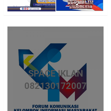
SPACE IKLAN
082130172007