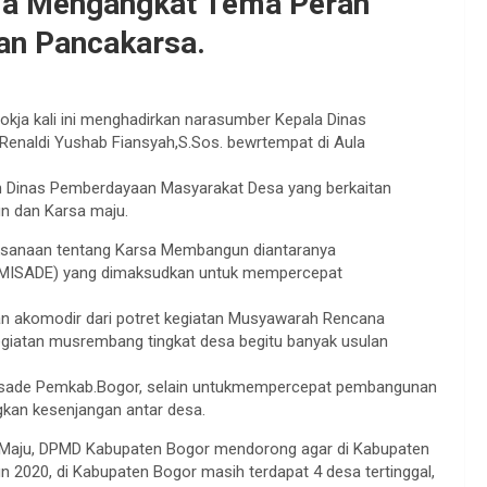
kja Mengangkat Tema Peran
an Pancakarsa.
okja kali ini menghadirkan narasumber Kepala Dinas
naldi Yushab Fiansyah,S.Sos. bewrtempat di Aula
 Dinas Pemberdayaan Masyarakat Desa yang berkaitan
 dan Karsa maju.
ksanaan tentang Karsa Membangun diantaranya
SAMISADE) yang dimaksudkan untuk mempercepat
 akomodir dari potret kegiatan Musyawarah Rencana
giatan musrembang tingkat desa begitu banyak usulan
misade Pemkab.Bogor, selain untukmempercepat pembangunan
ngkan kesenjangan antar desa.
Maju, DPMD Kabupaten Bogor mendorong agar di Kabupaten
hun 2020, di Kabupaten Bogor masih terdapat 4 desa tertinggal,