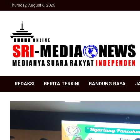
Skip
Thursday, August 6, 2026
to
content
Suara Rakyat Indonesia
SRI Media news
REDAKSI
BERITA TERKINI
BANDUNG RAYA
J