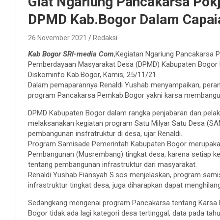
Giat Ngariung Pancakarsa Po
DPMD Kab.Bogor Dalam Capai
26 November 2021
Redaksi
Kab Bogor SRI-media Com
,Kegiatan Ngariung Pancakarsa P
Pemberdayaan Masyarakat Desa (DPMD) Kabupaten Bogor Re
Diskominfo Kab.Bogor, Kamis, 25/11/21.
Dalam pemaparannya Renaldi Yushab menyampaikan, peran
program Pancakarsa Pemkab.Bogor yakni karsa membangun
DPMD Kabupaten Bogor dalam rangka penjabaran dan pela
melaksanakan kegiatan program Satu Milyar Satu Desa (
pembangunan insfratruktur di desa, ujar Renaldi.
Program Samisade Pemerintah Kabupaten Bogor merupakan
Pembangunan (Musrembang) tingkat desa, karena setiap ke
tentang pembangunan infrastruktur dari masyarakat.
Renaldi Yushab Fiansyah S.sos menjelaskan, program sa
infrastruktur tingkat desa, juga diharapkan dapat menghila
Sedangkang mengenai program Pancakarsa tentang Karsa 
Bogor tidak ada lagi kategori desa tertinggal, data pada ta