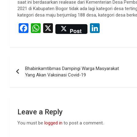
saat ini berdasarkan realease dari Kementerian Desa Pemba
2021 di Kabupaten Bogor tidak ada lagi kategori desa tertin
kategori desa maju berjumlag 188 desa, kategori desa berke
F
W
X
Li
Post
a
h
n
ce
at
ke
b
s
dI
Post
o
A
n
Bhabinkamtibmas Dampingi Warga Masyarakat
navigation
o
p
Yang Akan Vaksinasi Covid-19
k
p
Leave a Reply
You must be
logged in
to post a comment.