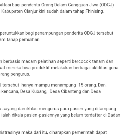
litasi bagi penderita Orang Dalam Gangguan Jiwa (ODGJ)
abupaten Cianjur kini sudah dalam tahap Fhinising.
iperuntukkan bagi penampungan penderita ODGJ tersebut
am tahap pemulihan.
ihan berbasis macam pelatihan seperti bercocok tanam dan
at mereka bisa produktif melakukan berbagai aktifitas guna
orang pengurus.
GJ tersebut hanya mampu menampung 15 orang. Dan,
Cikencana, Desa Kubang, Desa Cibanteng dan Desa
a sayang dan ikhlas mengurus para pasien yang ditampung
ialah dikala pasien-pasiennya yang belum terdaftar di Badan
istrasinya maka dari itu, diharapkan pemerintah dapat