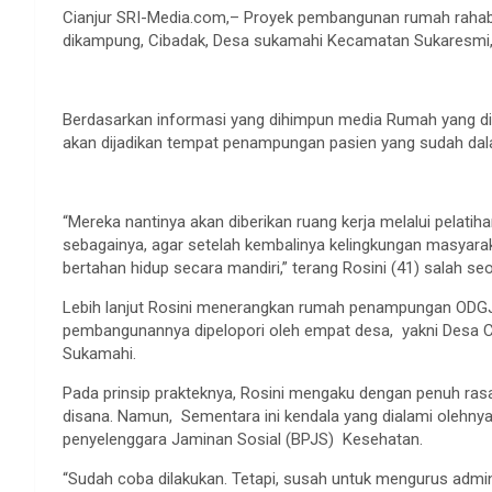
Cianjur SRI-Media.com,– Proyek pembangunan rumah rahabi
dikampung, Cibadak, Desa sukamahi Kecamatan Sukaresmi, K
Berdasarkan informasi yang dihimpun media Rumah yang d
akan dijadikan tempat penampungan pasien yang sudah dal
“Mereka nantinya akan diberikan ruang kerja melalui pelat
sebagainya, agar setelah kembalinya kelingkungan masyarak
bertahan hidup secara mandiri,” terang Rosini (41) salah se
Lebih lanjut Rosini menerangkan rumah penampungan OD
pembangunannya dipelopori oleh empat desa, yakni Desa 
Sukamahi.
Pada prinsip prakteknya, Rosini mengaku dengan penuh ras
disana. Namun, Sementara ini kendala yang dialami olehnya 
penyelenggara Jaminan Sosial (BPJS) Kesehatan.
“Sudah coba dilakukan. Tetapi, susah untuk mengurus admin