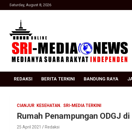
Skip
Saturday, August 8, 2026
to
content
Suara Rakyat Indonesia
SRI Media news
REDAKSI
BERITA TERKINI
BANDUNG RAYA
J
CIANJUR
KESEHATAN.
SRI-MEDIA TERKINI
Rumah Penampungan ODGJ di C
25 April 2021
Redaksi