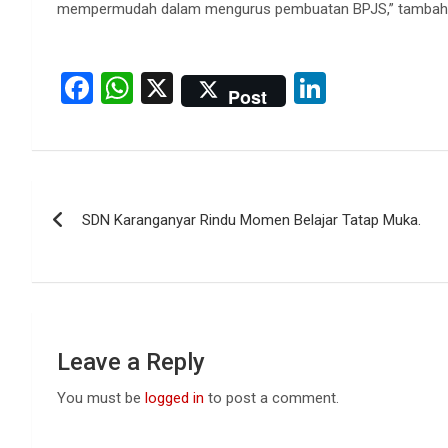
mempermudah dalam mengurus pembuatan BPJS,” tambahn
F
W
X
Li
Post
a
h
n
ce
at
ke
b
s
dI
Post
o
A
n
SDN Karanganyar Rindu Momen Belajar Tatap Muka.
navigation
o
p
k
p
Leave a Reply
You must be
logged in
to post a comment.