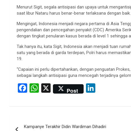
Menurut Sigit, segala antisipasi dan upaya untuk mengant
saat libur Nataru harus benar-benar terlaksana dengan baik.
Mengingat, Indonesia menjadi negara pertama di Asia Ten
pengendalian dan pencegahan penyakit (CDC) Amerika Serik
dengan tingkat penularan kasus berada di level 1 sehingga a
Tak hanya itu, kata Sigit, Indonesia akan menjadi tuan ruma
satu yang berada di garda terdepan, Polri harus memasti
19.
“Capaian ini perlu dipertahankan, dengan penguatan Prokes,
sebagai langkah antisipasi guna mencegah terjadinya gelom
F
W
X
Li
Post
a
h
n
ce
at
ke
b
s
dI
Post
o
A
n
Kampanye Terakhir Didin Wardiman Dihadiri