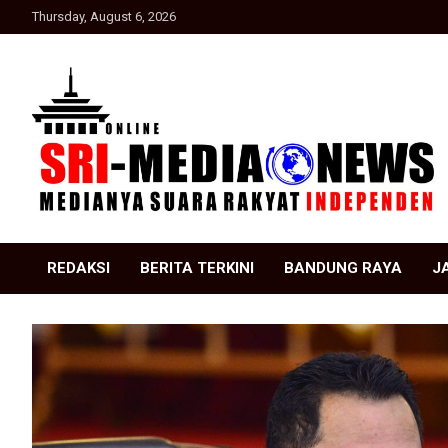
Skip
Thursday, August 6, 2026
to
content
Suara Rakyat Indonesia
SRI Media news
REDAKSI
BERITA TERKINI
BANDUNG RAYA
J