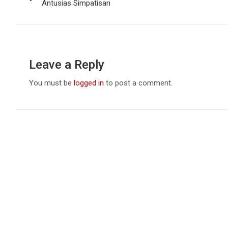
navigation
o
p
Antusias Simpatisan
k
p
Leave a Reply
You must be
logged in
to post a comment.