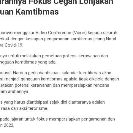
jarannya Fokus Cegah Lonjakan
gguan Kamtibmas
Prabowo menggelar Video Conference (Vicon) kepada seluruh
 terkait dengan kesiapan pengamanan kamtibmas jelang Natal
a Covid-19.
annya untuk melakukan pemetaan potensi kerawanan dan
gangguan kamtibmas yang ada.
ndusif. Namun perlu diantisipasi kalender kamtibmas akhir
si menjadi gangguan kamtibmas apabila tidak dikelola dengan
emetakan potensi kerawanan dan mempersiapkan rencana
alam arahannya.
yang harus diantisipasi sejak dini diantaranya adalah
rasa dan aksi terorisme.
kepada jajaran untuk fokus mempersiapkan pengamanan dan
un 2022.