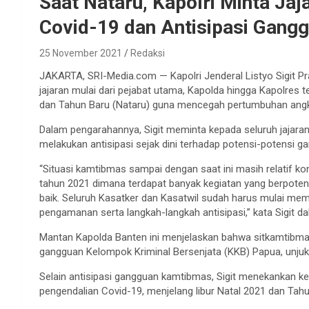
Saat Nataru, Kapolri Minta Ja
Covid-19 dan Antisipasi Gan
25 November 2021
Redaksi
JAKARTA, SRI-Media.com — Kapolri Jenderal Listyo Sigit 
jajaran mulai dari pejabat utama, Kapolda hingga Kapolres
dan Tahun Baru (Nataru) guna mencegah pertumbuhan angk
Dalam pengarahannya, Sigit meminta kepada seluruh jajar
melakukan antisipasi sejak dini terhadap potensi-potensi 
“Situasi kamtibmas sampai dengan saat ini masih relatif ko
tahun 2021 dimana terdapat banyak kegiatan yang berpoten
baik. Seluruh Kasatker dan Kasatwil sudah harus mulai m
pengamanan serta langkah-langkah antisipasi,” kata Sigit d
Mantan Kapolda Banten ini menjelaskan bahwa sitkamtibmas 
gangguan Kelompok Kriminal Bersenjata (KKB) Papua, unjuk 
Selain antisipasi gangguan kamtibmas, Sigit menekankan 
pengendalian Covid-19, menjelang libur Natal 2021 dan Tah