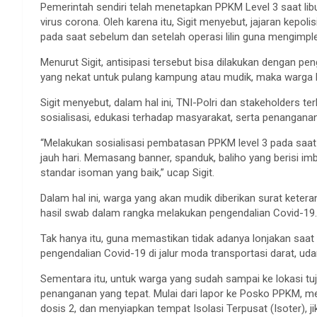
Pemerintah sendiri telah menetapkan PPKM Level 3 saat li
virus corona. Oleh karena itu, Sigit menyebut, jajaran kepo
pada saat sebelum dan setelah operasi lilin guna mengimpl
Menurut Sigit, antisipasi tersebut bisa dilakukan dengan
yang nekat untuk pulang kampung atau mudik, maka warga 
Sigit menyebut, dalam hal ini, TNI-Polri dan stakeholders 
sosialisasi, edukasi terhadap masyarakat, serta penangana
“Melakukan sosialisasi pembatasan PPKM level 3 pada saat
jauh hari. Memasang banner, spanduk, baliho yang berisi i
standar isoman yang baik,” ucap Sigit.
Dalam hal ini, warga yang akan mudik diberikan surat keterang
hasil swab dalam rangka melakukan pengendalian Covid-19.
Tak hanya itu, guna memastikan tidak adanya lonjakan saat
pengendalian Covid-19 di jalur moda transportasi darat, udar
Sementara itu, untuk warga yang sudah sampai ke lokasi tuj
penanganan yang tepat. Mulai dari lapor ke Posko PPKM, me
dosis 2, dan menyiapkan tempat Isolasi Terpusat (Isoter), j