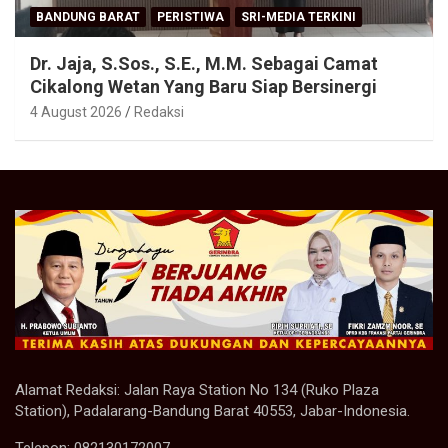
BANDUNG BARAT
PERISTIWA
SRI-MEDIA TERKINI
Dr. Jaja, S.Sos., S.E., M.M. Sebagai Camat
Cikalong Wetan Yang Baru Siap Bersinergi
4 August 2026
Redaksi
Alamat Redaksi: Jalan Raya Station No 134 (Ruko Plaza
Station), Padalarang-Bandung Barat 40553, Jabar-Indonesia.
Telepon: 082130172007