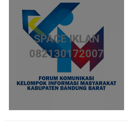
SPACE IKLAN
082130172007