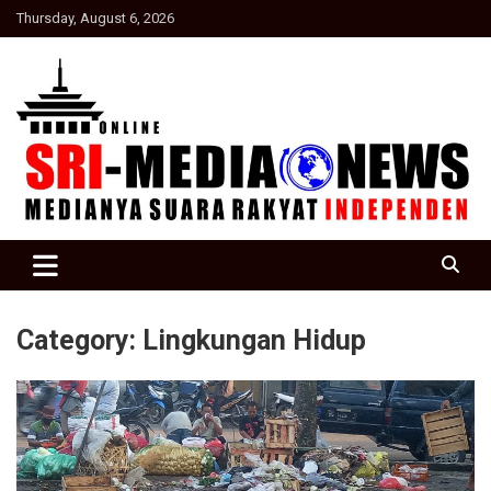
Skip
Thursday, August 6, 2026
to
content
Suara Rakyat Indonesia
SRI Media news
Category:
Lingkungan Hidup